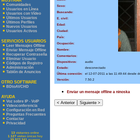
MOSTRAR
Comunidades
Sexo:
Usuarios en Línea
Buscando:
Usuarios con Vídeo
Últimos Usuarios
E. civil:
Últimos Perfiles
Edad:
Nuevos Usuarios
Usuarios Activos
Ciudad:
País:
SERVICIOS USUARIOS
Ocupación:
Leer Mensajes Offline
Nombre:
Enviar Mensaje Offline
Recuperar Contraseña
Comentarios:
Eliminar Usuario
Dispositivos:
audio
Códigos de Registro
Administración
Estado:
desconectado
Tablón de Anuncios
Última conexión:
el 12-07-2011 a las 11:49:44 desde 
Versión:
7.50.2
OTRO SOFTWARE
BDtoAVCHD
Enviar un mensaje offline a ninoska
AYUDA
Voz sobre IP - VoIP
Videoconferencia
Configuración en Red
Preguntas Frecuentes
Contactar
Privacidad
13
visitantes online
1.127
visitas únicas hoy
35.577.341
accesos