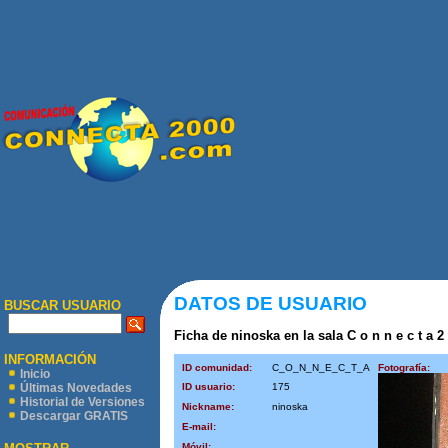
DATOS DE USUARIO
BUSCAR USUARIO
Ficha de ninoska en la sala C o n n e c t a 2
INFORMACIÓN
ID comunidad:
C_O_N_N_E_C_T_A
Fotografía:
Inicio
ID usuario:
175
Últimas Novedades
Historial de Versiones
Nickname:
ninoska
Descargar GRATIS
E-mail:
Móvil: