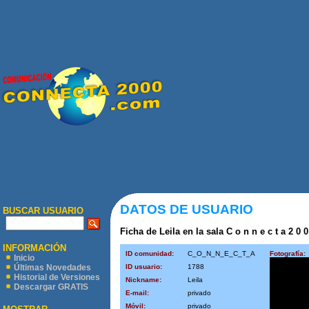
DATOS DE USUARIO
BUSCAR USUARIO
Ficha de Leila en la sala C o n n e c t a 2 0 
INFORMACIÓN
ID comunidad:
C_O_N_N_E_C_T_A
Fotografía:
Inicio
ID usuario:
1788
Últimas Novedades
Historial de Versiones
Nickname:
Leila
Descargar GRATIS
E-mail:
privado
Móvil:
privado