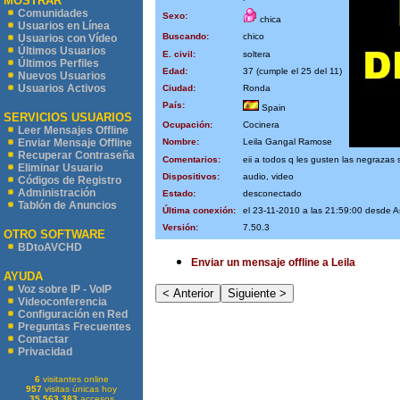
MOSTRAR
Comunidades
Sexo:
chica
Usuarios en Línea
Buscando:
chico
Usuarios con Vídeo
Últimos Usuarios
E. civil:
soltera
Últimos Perfiles
Edad:
37 (cumple el 25 del 11)
Nuevos Usuarios
Usuarios Activos
Ciudad:
Ronda
País:
Spain
SERVICIOS USUARIOS
Ocupación:
Cocinera
Leer Mensajes Offline
Nombre:
Leila Gangal Ramose
Enviar Mensaje Offline
Recuperar Contraseña
Comentarios:
eii a todos q les gusten las negrazas s
Eliminar Usuario
Dispositivos:
audio, video
Códigos de Registro
Administración
Estado:
desconectado
Tablón de Anuncios
Última conexión:
el 23-11-2010 a las 21:59:00 desde 
Versión:
7.50.3
OTRO SOFTWARE
BDtoAVCHD
Enviar un mensaje offline a Leila
AYUDA
Voz sobre IP - VoIP
Videoconferencia
Configuración en Red
Preguntas Frecuentes
Contactar
Privacidad
6
visitantes online
957
visitas únicas hoy
35.563.383
accesos