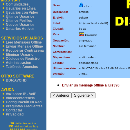
MOSTRAR
Comunidades
Sexo:
chico
Usuarios en Línea
Buscando:
amigos
Usuarios con Vídeo
Últimos Usuarios
E. civil:
soltero
Últimos Perfiles
Edad:
40 (cumple el 2 del 8)
Nuevos Usuarios
Usuarios Activos
Ciudad:
bs as
País:
Colombia
SERVICIOS USUARIOS
Ocupación:
empleado
Leer Mensajes Offline
Nombre:
luis fernando
Enviar Mensaje Offline
Recuperar Contraseña
Comentarios:
Eliminar Usuario
Dispositivos:
audio, video
Códigos de Registro
Administración
Estado:
desconectado
Tablón de Anuncios
Última conexión:
el 04-07-2010 a las 21:49:34 desd
Versión:
7.50.3
OTRO SOFTWARE
BDtoAVCHD
Enviar un mensaje offline a luis390
AYUDA
Voz sobre IP - VoIP
Videoconferencia
Configuración en Red
Preguntas Frecuentes
Contactar
Privacidad
16
visitantes online
953
visitas únicas hoy
35.563.936
accesos