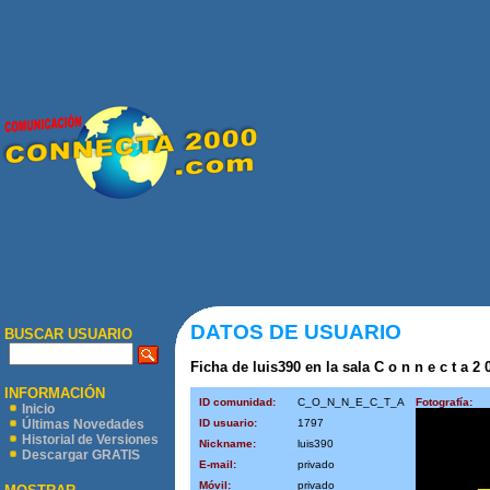
DATOS DE USUARIO
BUSCAR USUARIO
Ficha de luis390 en la sala C o n n e c t a 2 
INFORMACIÓN
ID comunidad:
C_O_N_N_E_C_T_A
Fotografía:
Inicio
ID usuario:
1797
Últimas Novedades
Historial de Versiones
Nickname:
luis390
Descargar GRATIS
E-mail:
privado
Móvil:
privado