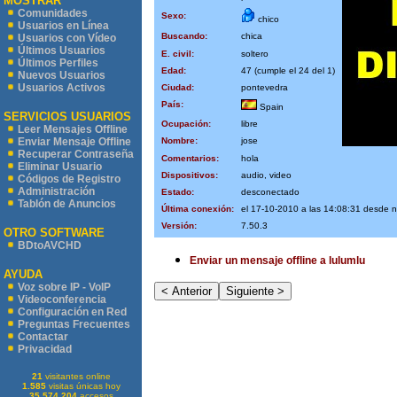
MOSTRAR
Comunidades
Sexo:
chico
Usuarios en Línea
Buscando:
chica
Usuarios con Vídeo
Últimos Usuarios
E. civil:
soltero
Últimos Perfiles
Edad:
47 (cumple el 24 del 1)
Nuevos Usuarios
Usuarios Activos
Ciudad:
pontevedra
País:
Spain
SERVICIOS USUARIOS
Ocupación:
libre
Leer Mensajes Offline
Nombre:
jose
Enviar Mensaje Offline
Recuperar Contraseña
Comentarios:
hola
Eliminar Usuario
Dispositivos:
audio, video
Códigos de Registro
Administración
Estado:
desconectado
Tablón de Anuncios
Última conexión:
el 17-10-2010 a las 14:08:31 desde
Versión:
7.50.3
OTRO SOFTWARE
BDtoAVCHD
Enviar un mensaje offline a lulumlu
AYUDA
Voz sobre IP - VoIP
Videoconferencia
Configuración en Red
Preguntas Frecuentes
Contactar
Privacidad
21
visitantes online
1.585
visitas únicas hoy
35.574.204
accesos