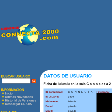
DATOS DE USUARIO
BUSCAR USUARIO
Ficha de lulumlu en la sala C o n n e c t a 2 
INFORMACIÓN
ID comunidad:
C_O_N_N_E_C_T_A
Fotografía:
Inicio
ID usuario:
1809
Últimas Novedades
Historial de Versiones
Nickname:
lulumlu
Descargar GRATIS
E-mail:
privado
Móvil:
privado