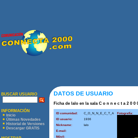
DATOS DE USUARIO
BUSCAR USUARIO
Ficha de lalo en la sala C o n n e c t a 2 0 0
INFORMACIÓN
ID comunidad:
C_O_N_N_E_C_T_A
Fotografía:
Inicio
ID usuario:
1936
Últimas Novedades
Historial de Versiones
Nickname:
lalo
Descargar GRATIS
E-mail:
Móvil: