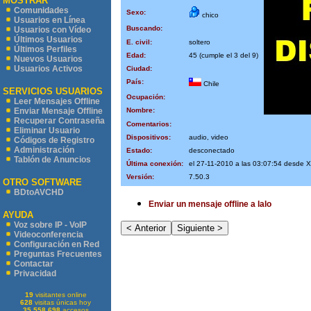
MOSTRAR
Comunidades
Sexo:
chico
Usuarios en Línea
Buscando:
Usuarios con Vídeo
Últimos Usuarios
E. civil:
soltero
Últimos Perfiles
Edad:
45 (cumple el 3 del 9)
Nuevos Usuarios
Usuarios Activos
Ciudad:
País:
Chile
SERVICIOS USUARIOS
Ocupación:
Leer Mensajes Offline
Nombre:
Enviar Mensaje Offline
Recuperar Contraseña
Comentarios:
Eliminar Usuario
Dispositivos:
audio, video
Códigos de Registro
Administración
Estado:
desconectado
Tablón de Anuncios
Última conexión:
el 27-11-2010 a las 03:07:54 desde
Versión:
7.50.3
OTRO SOFTWARE
BDtoAVCHD
Enviar un mensaje offline a lalo
AYUDA
Voz sobre IP - VoIP
Videoconferencia
Configuración en Red
Preguntas Frecuentes
Contactar
Privacidad
19
visitantes online
628
visitas únicas hoy
35.558.698
accesos