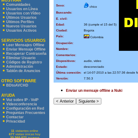
MOSTRAR
Comunidades
Sexo:
chico
Usuarios en Línea
Buscando:
Usuarios con Vídeo
Últimos Usuarios
E. civil:
Últimos Perfiles
Edad:
36 (cumple el 15 del 5)
Nuevos Usuarios
Usuarios Activos
Ciudad:
Bogota
País:
Colombia
SERVICIOS USUARIOS
Ocupación:
Leer Mensajes Offline
Nombre:
Enviar Mensaje Offline
Recuperar Contraseña
Comentarios:
Eliminar Usuario
Dispositivos:
audio, video
Códigos de Registro
Administración
Estado:
desconectado
Tablón de Anuncios
Última conexión:
el 14-07-2010 a las 22:57:36 desde 
Versión:
7.50.3
OTRO SOFTWARE
BDtoAVCHD
Enviar un mensaje offline a Nuki
AYUDA
Voz sobre IP - VoIP
Videoconferencia
Configuración en Red
Preguntas Frecuentes
Contactar
Privacidad
11
visitantes online
677
visitas únicas hoy
35.560.072
accesos