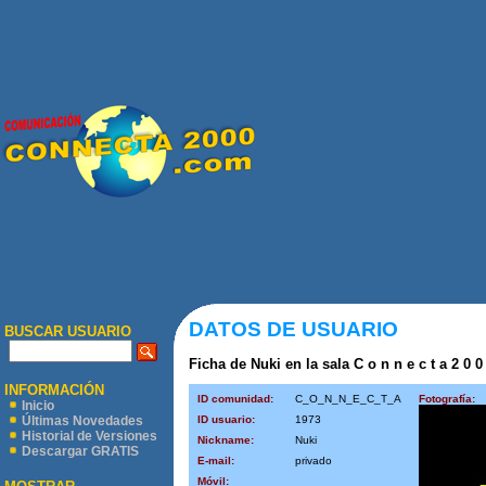
DATOS DE USUARIO
BUSCAR USUARIO
Ficha de Nuki en la sala C o n n e c t a 2 0 0
INFORMACIÓN
ID comunidad:
C_O_N_N_E_C_T_A
Fotografía:
Inicio
ID usuario:
1973
Últimas Novedades
Historial de Versiones
Nickname:
Nuki
Descargar GRATIS
E-mail:
privado
Móvil: