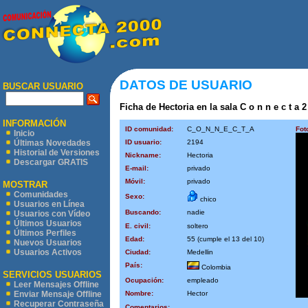
DATOS DE USUARIO
BUSCAR USUARIO
Ficha de Hectoria en la sala C o n n e c t a 2
INFORMACIÓN
ID comunidad:
C_O_N_N_E_C_T_A
Fot
Inicio
ID usuario:
2194
Últimas Novedades
Historial de Versiones
Nickname:
Hectoria
Descargar GRATIS
E-mail:
privado
Móvil:
privado
MOSTRAR
Comunidades
Sexo:
chico
Usuarios en Línea
Buscando:
nadie
Usuarios con Vídeo
Últimos Usuarios
E. civil:
soltero
Últimos Perfiles
Edad:
55 (cumple el 13 del 10)
Nuevos Usuarios
Usuarios Activos
Ciudad:
Medellin
País:
Colombia
SERVICIOS USUARIOS
Ocupación:
empleado
Leer Mensajes Offline
Nombre:
Hector
Enviar Mensaje Offline
Recuperar Contraseña
Comentarios: