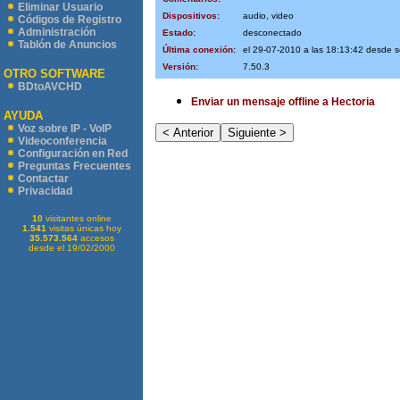
Eliminar Usuario
Dispositivos:
audio, video
Códigos de Registro
Administración
Estado:
desconectado
Tablón de Anuncios
Última conexión:
el 29-07-2010 a las 18:13:42 desde 
Versión:
7.50.3
OTRO SOFTWARE
BDtoAVCHD
Enviar un mensaje offline a Hectoria
AYUDA
Voz sobre IP - VoIP
Videoconferencia
Configuración en Red
Preguntas Frecuentes
Contactar
Privacidad
10
visitantes online
1.541
visitas únicas hoy
35.573.564
accesos
desde el 19/02/2000