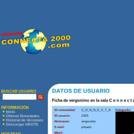
DATOS DE USUARIO
BUSCAR USUARIO
Ficha de vergonimo en la sala C o n n e c t a
INFORMACIÓN
ID comunidad:
C_O_N_N_E_C_T_A
Fotografía:
Inicio
ID usuario:
2305
Últimas Novedades
Historial de Versiones
Nickname:
vergonimo
Descargar GRATIS
E-mail:
privado
Móvil: