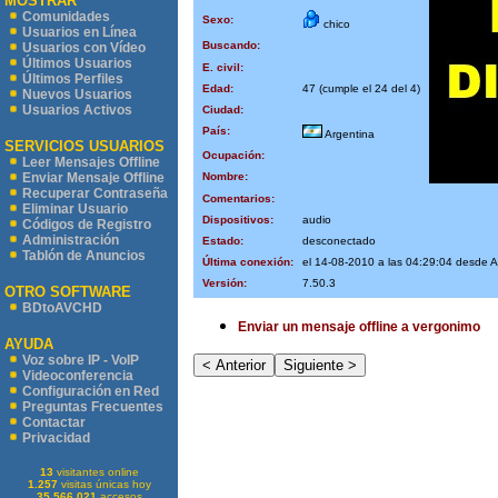
MOSTRAR
Comunidades
Sexo:
chico
Usuarios en Línea
Buscando:
Usuarios con Vídeo
Últimos Usuarios
E. civil:
Últimos Perfiles
Edad:
47 (cumple el 24 del 4)
Nuevos Usuarios
Usuarios Activos
Ciudad:
País:
Argentina
SERVICIOS USUARIOS
Ocupación:
Leer Mensajes Offline
Nombre:
Enviar Mensaje Offline
Recuperar Contraseña
Comentarios:
Eliminar Usuario
Dispositivos:
audio
Códigos de Registro
Administración
Estado:
desconectado
Tablón de Anuncios
Última conexión:
el 14-08-2010 a las 04:29:04 desde A
Versión:
7.50.3
OTRO SOFTWARE
BDtoAVCHD
Enviar un mensaje offline a vergonimo
AYUDA
Voz sobre IP - VoIP
Videoconferencia
Configuración en Red
Preguntas Frecuentes
Contactar
Privacidad
13
visitantes online
1.257
visitas únicas hoy
35.566.021
accesos