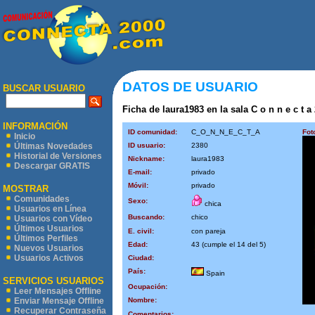
DATOS DE USUARIO
BUSCAR USUARIO
Ficha de laura1983 en la sala C o n n e c t a 
INFORMACIÓN
ID comunidad:
C_O_N_N_E_C_T_A
Fot
Inicio
ID usuario:
2380
Últimas Novedades
Historial de Versiones
Nickname:
laura1983
Descargar GRATIS
E-mail:
privado
Móvil:
privado
MOSTRAR
Comunidades
Sexo:
chica
Usuarios en Línea
Buscando:
chico
Usuarios con Vídeo
Últimos Usuarios
E. civil:
con pareja
Últimos Perfiles
Edad:
43 (cumple el 14 del 5)
Nuevos Usuarios
Usuarios Activos
Ciudad:
País:
Spain
SERVICIOS USUARIOS
Ocupación:
Leer Mensajes Offline
Nombre:
Enviar Mensaje Offline
Recuperar Contraseña
Comentarios: