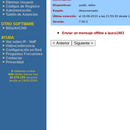
Eliminar Usuario
Dispositivos:
audio, video
Códigos de Registro
Administración
Estado:
desconectado
Tablón de Anuncios
Última conexión:
el 16-08-2010 a las 21:53:30 desde 
Versión:
7.50.3
OTRO SOFTWARE
BDtoAVCHD
Enviar un mensaje offline a laura1983
AYUDA
Voz sobre IP - VoIP
Videoconferencia
Configuración en Red
Preguntas Frecuentes
Contactar
Privacidad
8
visitantes online
844
visitas únicas hoy
35.579.155
accesos
desde el 19/02/2000