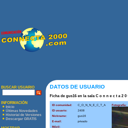
DATOS DE USUARIO
BUSCAR USUARIO
Ficha de gus16 en la sala C o n n e c t a 2 0
INFORMACIÓN
ID comunidad:
C_O_N_N_E_C_T_A
Fotografía:
Inicio
ID usuario:
2408
Últimas Novedades
Historial de Versiones
Nickname:
gus16
Descargar GRATIS
E-mail:
privado
Móvil: