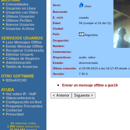
MOSTRAR
Comunidades
Sexo:
chico
Usuarios en Línea
Buscando:
Usuarios con Vídeo
Últimos Usuarios
E. civil:
casado
Últimos Perfiles
Edad:
58 (cumple el 16 del 11)
Nuevos Usuarios
Usuarios Activos
Ciudad:
País:
Argentina
SERVICIOS USUARIOS
Ocupación:
Leer Mensajes Offline
Nombre:
Enviar Mensaje Offline
Recuperar Contraseña
Comentarios:
Eliminar Usuario
Dispositivos:
audio, video
Códigos de Registro
Administración
Estado:
desconectado
Tablón de Anuncios
Última conexión:
el 25-08-2010 a las 16:17:45 desde 
Versión:
7.50.3
OTRO SOFTWARE
BDtoAVCHD
Enviar un mensaje offline a gus16
AYUDA
Voz sobre IP - VoIP
Videoconferencia
Configuración en Red
Preguntas Frecuentes
Contactar
Privacidad
12
visitantes online
1.005
visitas únicas hoy
35.564.682
accesos