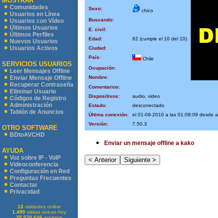
MOSTRAR
Comunidades
Sexo:
chico
Usuarios en Línea
Buscando:
Usuarios con Vídeo
Últimos Usuarios
E. civil:
Últimos Perfiles
Edad:
62 (cumple el 10 del 10)
Nuevos Usuarios
Usuarios Activos
Ciudad:
País:
Chile
SERVICIOS USUARIOS
Ocupación:
Leer Mensajes Offline
Nombre:
Enviar Mensaje Offline
Recuperar Contraseña
Comentarios:
Eliminar Usuario
Dispositivos:
audio, video
Códigos de Registro
Administración
Estado:
desconectado
Tablón de Anuncios
Última conexión:
el 01-09-2010 a las 01:09:09 desde 
Versión:
7.50.3
OTRO SOFTWARE
BDtoAVCHD
Enviar un mensaje offline a kako
AYUDA
Voz sobre IP - VoIP
Videoconferencia
Configuración en Red
Preguntas Frecuentes
Contactar
Privacidad
13
visitantes online
1.490
visitas únicas hoy
35.570.646
accesos