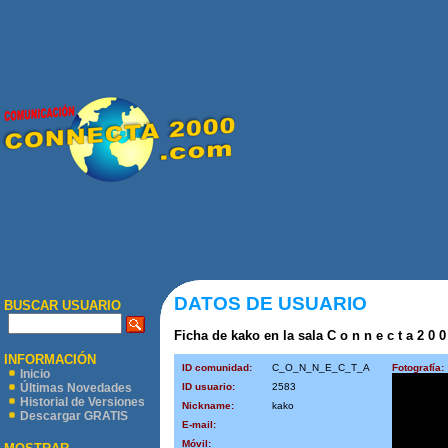
DATOS DE USUARIO
BUSCAR USUARIO
Ficha de kako en la sala C o n n e c t a 2 0 0
INFORMACIÓN
ID comunidad:
C_O_N_N_E_C_T_A
Fotografía:
Inicio
ID usuario:
2583
Últimas Novedades
Historial de Versiones
Nickname:
kako
Descargar GRATIS
E-mail:
Móvil: