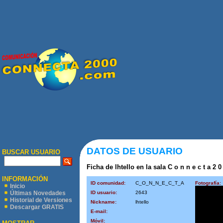
DATOS DE USUARIO
BUSCAR USUARIO
Ficha de lhtello en la sala C o n n e c t a 2 0
INFORMACIÓN
ID comunidad:
C_O_N_N_E_C_T_A
Fotografía:
Inicio
ID usuario:
2643
Últimas Novedades
Historial de Versiones
Nickname:
lhtello
Descargar GRATIS
E-mail:
Móvil: