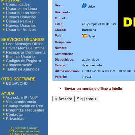
MOSTRAR
Comunidades
Sexo:
chico
Usuarios en Línea
Buscando:
Usuarios con Vídeo
Últimos Usuarios
E. civil:
Últimos Perfiles
Edad:
46 (cumple el 10 del 12)
Nuevos Usuarios
Usuarios Activos
Ciudad:
Barcelona
País:
Spain
SERVICIOS USUARIOS
Ocupación:
Leer Mensajes Offline
Nombre:
Enviar Mensaje Offline
Recuperar Contraseña
Comentarios:
Eliminar Usuario
Dispositivos:
audio, video
Códigos de Registro
Administración
Estado:
desconectado
Tablón de Anuncios
Última conexión:
el 18-11-2010 a las 11:13:10 desde
Versión:
7.50.3
OTRO SOFTWARE
BDtoAVCHD
Enviar un mensaje offline a lhtello
AYUDA
Voz sobre IP - VoIP
Videoconferencia
Configuración en Red
Preguntas Frecuentes
Contactar
Privacidad
18
visitantes online
952
visitas únicas hoy
35.563.880
accesos