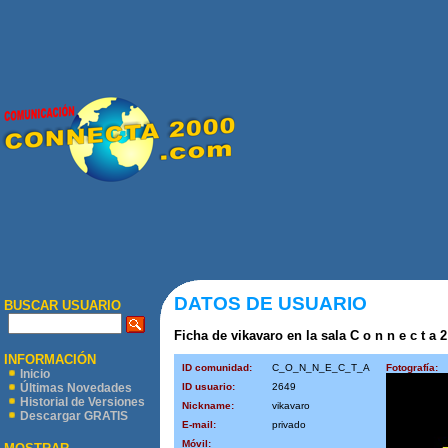
DATOS DE USUARIO
BUSCAR USUARIO
Ficha de vikavaro en la sala C o n n e c t a 2
INFORMACIÓN
ID comunidad:
C_O_N_N_E_C_T_A
Fotografía:
Inicio
ID usuario:
2649
Últimas Novedades
Historial de Versiones
Nickname:
vikavaro
Descargar GRATIS
E-mail:
privado
Móvil: