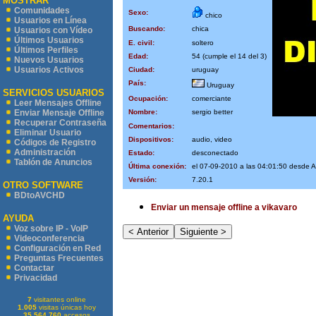
MOSTRAR
Comunidades
Sexo:
chico
Usuarios en Línea
Buscando:
chica
Usuarios con Vídeo
Últimos Usuarios
E. civil:
soltero
Últimos Perfiles
Edad:
54 (cumple el 14 del 3)
Nuevos Usuarios
Usuarios Activos
Ciudad:
uruguay
País:
Uruguay
SERVICIOS USUARIOS
Ocupación:
comerciante
Leer Mensajes Offline
Nombre:
sergio better
Enviar Mensaje Offline
Recuperar Contraseña
Comentarios:
Eliminar Usuario
Dispositivos:
audio, video
Códigos de Registro
Administración
Estado:
desconectado
Tablón de Anuncios
Última conexión:
el 07-09-2010 a las 04:01:50 desde
Versión:
7.20.1
OTRO SOFTWARE
BDtoAVCHD
Enviar un mensaje offline a vikavaro
AYUDA
Voz sobre IP - VoIP
Videoconferencia
Configuración en Red
Preguntas Frecuentes
Contactar
Privacidad
7
visitantes online
1.005
visitas únicas hoy
35.564.760
accesos