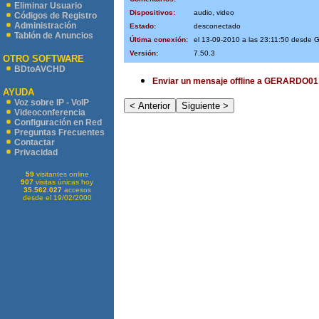
Eliminar Usuario
Dispositivos:
audio, video
Códigos de Registro
Administración
Estado:
desconectado
Tablón de Anuncios
Última conexión:
el 13-09-2010 a las 23:11:50 desde
Versión:
7.50.3
OTRO SOFTWARE
BDtoAVCHD
Enviar un mensaje offline a GERARDO01
AYUDA
Voz sobre IP - VoIP
Videoconferencia
Configuración en Red
Preguntas Frecuentes
Contactar
Privacidad
59
visitantes online
907
visitas únicas hoy
35.562.027
accesos
desde el 19/02/2000