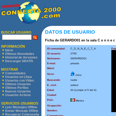
DATOS DE USUARIO
BUSCAR USUARIO
Ficha de GERARDO01 en la sala C o n n e c t
INFORMACIÓN
ID comunidad:
C_O_N_N_E_C_T_A
Fot
Inicio
ID usuario:
2760
Últimas Novedades
Historial de Versiones
Nickname:
GERARDO01
Descargar GRATIS
E-mail:
privado
Móvil:
MOSTRAR
Comunidades
Sexo:
chico
Usuarios en Línea
Buscando:
nadie
Usuarios con Vídeo
Últimos Usuarios
E. civil:
soltero
Últimos Perfiles
Edad:
44 (cumple el 5 del 4)
Nuevos Usuarios
Usuarios Activos
Ciudad:
País:
Mexico
SERVICIOS USUARIOS
Ocupación:
Leer Mensajes Offline
Nombre:
Enviar Mensaje Offline
Recuperar Contraseña
Comentarios: