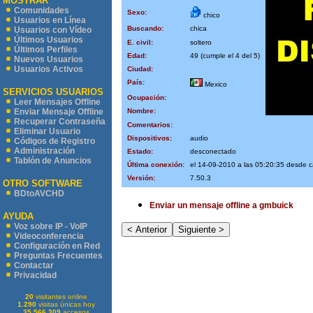
MOSTRAR
Comunidades
Sexo:
chico
Usuarios en Línea
Buscando:
chica
Usuarios con Vídeo
Últimos Usuarios
E. civil:
soltero
Últimos Perfiles
Edad:
49 (cumple el 4 del 5)
Nuevos Usuarios
Usuarios Activos
Ciudad:
País:
Mexico
SERVICIOS USUARIOS
Ocupación:
Leer Mensajes Offline
Nombre:
Enviar Mensaje Offline
Recuperar Contraseña
Comentarios:
Eliminar Usuario
Dispositivos:
audio
Códigos de Registro
Administración
Estado:
desconectado
Tablón de Anuncios
Última conexión:
el 14-09-2010 a las 05:20:35 desde 
Versión:
7.50.3
OTRO SOFTWARE
BDtoAVCHD
Enviar un mensaje offline a gmbuick
AYUDA
Voz sobre IP - VoIP
Videoconferencia
Configuración en Red
Preguntas Frecuentes
Contactar
Privacidad
20
visitantes online
1.290
visitas únicas hoy
35.566.309
accesos