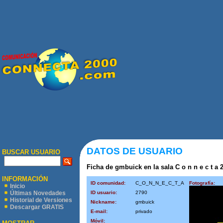
DATOS DE USUARIO
BUSCAR USUARIO
Ficha de gmbuick en la sala C o n n e c t a 2
INFORMACIÓN
ID comunidad:
C_O_N_N_E_C_T_A
Fotografía:
Inicio
ID usuario:
2790
Últimas Novedades
Historial de Versiones
Nickname:
gmbuick
Descargar GRATIS
E-mail:
privado
Móvil: