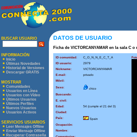
DATOS DE USUARIO
BUSCAR USUARIO
Ficha de VICTORCANYAMAR en la sala C o n n
INFORMACIÓN
ID comunidad:
C_O_N_N_E_C_T_A
Fot
Inicio
ID usuario:
2979
Últimas Novedades
Historial de Versiones
Nickname:
VICTORCANYAMAR
Descargar GRATIS
E-mail:
privado
Móvil:
MOSTRAR
Comunidades
Sexo:
chico
Usuarios en Línea
Buscando:
Usuarios con Vídeo
Últimos Usuarios
E. civil:
Últimos Perfiles
Edad:
54 (cumple el 21 del 3)
Nuevos Usuarios
Usuarios Activos
Ciudad:
País:
Spain
SERVICIOS USUARIOS
Ocupación:
Leer Mensajes Offline
Nombre:
Enviar Mensaje Offline
Recuperar Contraseña
Comentarios: