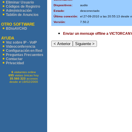
Eliminar Usuario
Dispositivos:
audio
Códigos de Registro
Administración
Estado:
desconectado
Tablón de Anuncios
Última conexión:
el 27-09-2010 a las 20:55:13 desde v
Versión:
7.50.2
OTRO SOFTWARE
BDtoAVCHD
Enviar un mensaje offline a VICTORCA
AYUDA
Voz sobre IP - VoIP
Videoconferencia
Configuración en Red
Preguntas Frecuentes
Contactar
Privacidad
6
visitantes online
695
visitas únicas hoy
35.560.323
accesos
desde el 19/02/2000