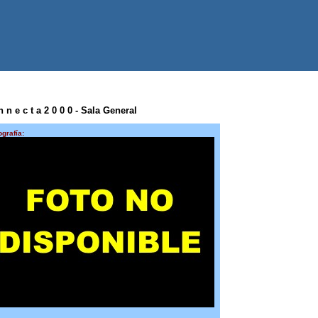
 e c t a 2 0 0 0 - Sala General
ografía: