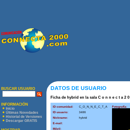
DATOS DE USUARIO
BUSCAR USUARIO
Ficha de hybrid en la sala C o n n e c t a 2 0
INFORMACIÓN
ID comunidad:
C_O_N_N_E_C_T_A
Fotografía:
Inicio
ID usuario:
3486
Últimas Novedades
Historial de Versiones
Nickname:
hybrid
Descargar GRATIS
E-mail:
Móvil: