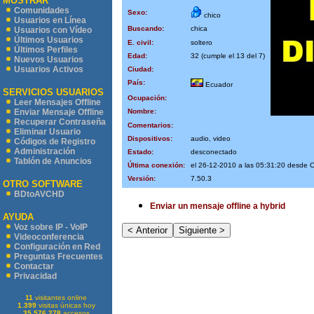
MOSTRAR
Comunidades
Sexo:
chico
Usuarios en Línea
Buscando:
chica
Usuarios con Vídeo
Últimos Usuarios
E. civil:
soltero
Últimos Perfiles
Edad:
32 (cumple el 13 del 7)
Nuevos Usuarios
Usuarios Activos
Ciudad:
País:
Ecuador
SERVICIOS USUARIOS
Ocupación:
Leer Mensajes Offline
Nombre:
Enviar Mensaje Offline
Recuperar Contraseña
Comentarios:
Eliminar Usuario
Dispositivos:
audio, video
Códigos de Registro
Administración
Estado:
desconectado
Tablón de Anuncios
Última conexión:
el 26-12-2010 a las 05:31:20 desde 
Versión:
7.50.3
OTRO SOFTWARE
BDtoAVCHD
Enviar un mensaje offline a hybrid
AYUDA
Voz sobre IP - VoIP
Videoconferencia
Configuración en Red
Preguntas Frecuentes
Contactar
Privacidad
11
visitantes online
1.399
visitas únicas hoy
35.576.278
accesos