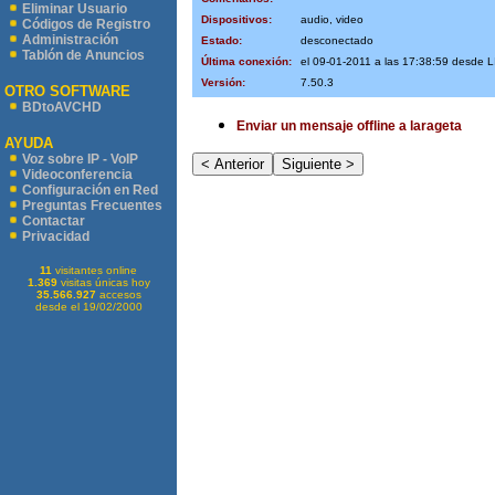
Eliminar Usuario
Dispositivos:
audio, video
Códigos de Registro
Administración
Estado:
desconectado
Tablón de Anuncios
Última conexión:
el 09-01-2011 a las 17:38:59 desde 
Versión:
7.50.3
OTRO SOFTWARE
BDtoAVCHD
Enviar un mensaje offline a larageta
AYUDA
Voz sobre IP - VoIP
Videoconferencia
Configuración en Red
Preguntas Frecuentes
Contactar
Privacidad
11
visitantes online
1.369
visitas únicas hoy
35.566.927
accesos
desde el 19/02/2000