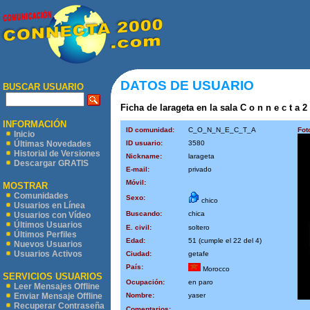
DATOS DE USUARIO
BUSCAR USUARIO
Ficha de larageta en la sala C o n n e c t a 2
INFORMACIÓN
ID comunidad:
C_O_N_N_E_C_T_A
Fot
Inicio
ID usuario:
3580
Últimas Novedades
Historial de Versiones
Nickname:
larageta
Descargar GRATIS
E-mail:
privado
Móvil:
MOSTRAR
Comunidades
Sexo:
chico
Usuarios en Línea
Buscando:
chica
Usuarios con Vídeo
Últimos Usuarios
E. civil:
soltero
Últimos Perfiles
Edad:
51 (cumple el 22 del 4)
Nuevos Usuarios
Usuarios Activos
Ciudad:
getafe
País:
Morocco
SERVICIOS USUARIOS
Ocupación:
en paro
Leer Mensajes Offline
Nombre:
yaser
Enviar Mensaje Offline
Recuperar Contraseña
Comentarios: