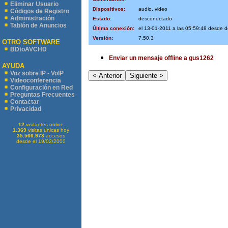
Eliminar Usuario
Dispositivos:
audio, video
Códigos de Registro
Administración
Estado:
desconectado
Tablón de Anuncios
Última conexión:
el 13-01-2011 a las 05:59:48 desde 
Versión:
7.50.3
OTRO SOFTWARE
BDtoAVCHD
Enviar un mensaje offline a gus1262
AYUDA
Voz sobre IP - VoIP
Videoconferencia
Configuración en Red
Preguntas Frecuentes
Contactar
Privacidad
12
visitantes online
1.369
visitas únicas hoy
35.566.973
accesos
desde el 19/02/2000