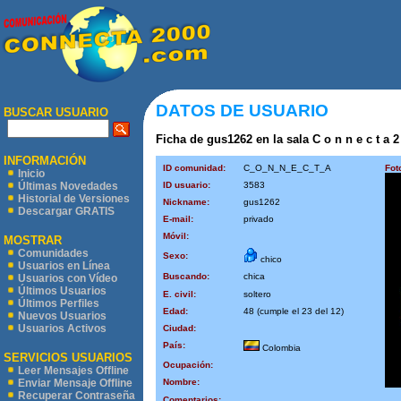
DATOS DE USUARIO
BUSCAR USUARIO
Ficha de gus1262 en la sala C o n n e c t a 2
INFORMACIÓN
ID comunidad:
C_O_N_N_E_C_T_A
Fot
Inicio
ID usuario:
3583
Últimas Novedades
Historial de Versiones
Nickname:
gus1262
Descargar GRATIS
E-mail:
privado
Móvil:
MOSTRAR
Comunidades
Sexo:
chico
Usuarios en Línea
Buscando:
chica
Usuarios con Vídeo
Últimos Usuarios
E. civil:
soltero
Últimos Perfiles
Edad:
48 (cumple el 23 del 12)
Nuevos Usuarios
Usuarios Activos
Ciudad:
País:
Colombia
SERVICIOS USUARIOS
Ocupación:
Leer Mensajes Offline
Nombre:
Enviar Mensaje Offline
Recuperar Contraseña
Comentarios: