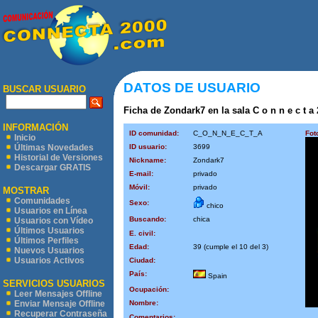
DATOS DE USUARIO
BUSCAR USUARIO
Ficha de Zondark7 en la sala C o n n e c t a 
INFORMACIÓN
ID comunidad:
C_O_N_N_E_C_T_A
Fot
Inicio
ID usuario:
3699
Últimas Novedades
Historial de Versiones
Nickname:
Zondark7
Descargar GRATIS
E-mail:
privado
Móvil:
privado
MOSTRAR
Comunidades
Sexo:
chico
Usuarios en Línea
Buscando:
chica
Usuarios con Vídeo
Últimos Usuarios
E. civil:
Últimos Perfiles
Edad:
39 (cumple el 10 del 3)
Nuevos Usuarios
Usuarios Activos
Ciudad:
País:
Spain
SERVICIOS USUARIOS
Ocupación:
Leer Mensajes Offline
Nombre:
Enviar Mensaje Offline
Recuperar Contraseña
Comentarios: