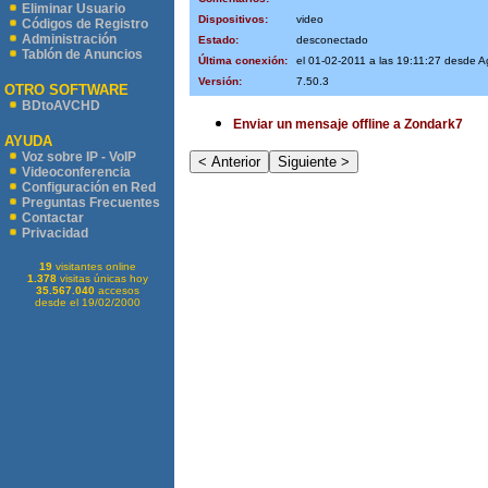
Eliminar Usuario
Dispositivos:
video
Códigos de Registro
Administración
Estado:
desconectado
Tablón de Anuncios
Última conexión:
el 01-02-2011 a las 19:11:27 desde 
Versión:
7.50.3
OTRO SOFTWARE
BDtoAVCHD
Enviar un mensaje offline a Zondark7
AYUDA
Voz sobre IP - VoIP
Videoconferencia
Configuración en Red
Preguntas Frecuentes
Contactar
Privacidad
19
visitantes online
1.378
visitas únicas hoy
35.567.040
accesos
desde el 19/02/2000