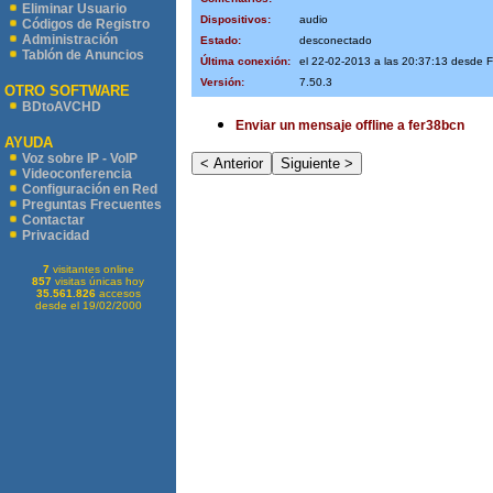
Eliminar Usuario
Dispositivos:
audio
Códigos de Registro
Administración
Estado:
desconectado
Tablón de Anuncios
Última conexión:
el 22-02-2013 a las 20:37:13 desde
Versión:
7.50.3
OTRO SOFTWARE
BDtoAVCHD
Enviar un mensaje offline a fer38bcn
AYUDA
Voz sobre IP - VoIP
Videoconferencia
Configuración en Red
Preguntas Frecuentes
Contactar
Privacidad
7
visitantes online
857
visitas únicas hoy
35.561.826
accesos
desde el 19/02/2000