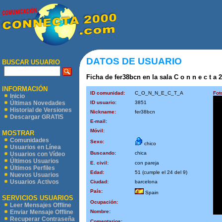
DATOS DE USUARIO
BUSCAR USUARIO
Ficha de fer38bcn en la sala C o n n e c t a 2
INFORMACIÓN
ID comunidad:
C_O_N_N_E_C_T_A
Fot
Inicio
ID usuario:
3851
Últimas Novedades
Historial de Versiones
Nickname:
fer38bcn
Descargar GRATIS
E-mail:
Móvil:
MOSTRAR
Comunidades
Sexo:
chico
Usuarios en Línea
Buscando:
chica
Usuarios con Vídeo
Últimos Usuarios
E. civil:
con pareja
Últimos Perfiles
Edad:
51 (cumple el 24 del 9)
Nuevos Usuarios
Usuarios Activos
Ciudad:
barcelona
País:
Spain
SERVICIOS USUARIOS
Ocupación:
Leer Mensajes Offline
Nombre:
Enviar Mensaje Offline
Recuperar Contraseña
Comentarios: