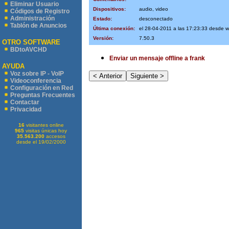
Eliminar Usuario
Dispositivos:
audio, video
Códigos de Registro
Administración
Estado:
desconectado
Tablón de Anuncios
Última conexión:
el 28-04-2011 a las 17:23:33 desde 
Versión:
7.50.3
OTRO SOFTWARE
BDtoAVCHD
Enviar un mensaje offline a frank
AYUDA
Voz sobre IP - VoIP
Videoconferencia
Configuración en Red
Preguntas Frecuentes
Contactar
Privacidad
16
visitantes online
965
visitas únicas hoy
35.563.200
accesos
desde el 19/02/2000