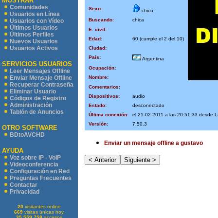
MOSTRAR
Comunidades
Sexo:
chico
Usuarios en Línea
Buscando:
chica
Usuarios con Vídeo
Últimos Usuarios
E. civil:
Últimos Perfiles
Edad:
60 (cumple el 2 del 10)
Nuevos Usuarios
Usuarios Activos
Ciudad:
País:
Argentina
SERVICIOS USUARIOS
Ocupación:
Leer Mensajes Offline
Nombre:
Enviar Mensaje Offline
Recuperar Contraseña
Comentarios:
Eliminar Usuario
Dispositivos:
audio
Códigos de Registro
Administración
Estado:
desconectado
Tablón de Anuncios
Última conexión:
el 21-02-2011 a las 20:51:33 desd
Versión:
7.50.3
OTRO SOFTWARE
BDtoAVCHD
Enviar un mensaje offline a gustavo
AYUDA
Voz sobre IP - VoIP
Videoconferencia
Configuración en Red
Preguntas Frecuentes
Contactar
Privacidad
20
visitantes online
669
visitas únicas hoy
35.559.758
accesos