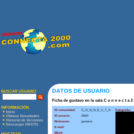
DATOS DE USUARIO
BUSCAR USUARIO
Ficha de gustavo en la sala C o n n e c t a 2
INFORMACIÓN
ID comunidad:
C_O_N_N_E_C_T_A
Fotografía:
Inicio
ID usuario:
3900
Últimas Novedades
Historial de Versiones
Nickname:
gustavo
Descargar GRATIS
E-mail:
Móvil: