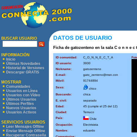
DATOS DE USUARIO
BUSCAR USUARIO
Ficha de gatozenteno en la sala C o n n e c t
INFORMACIÓN
ID comunidad:
C_O_N_N_E_C_T_A
Fot
Inicio
ID usuario:
3930
Últimas Novedades
Historial de Versiones
Nickname:
gatozenteno
Descargar GRATIS
E-mail:
gato_zenteno@msn.con
Móvil:
91744894
MOSTRAR
Comunidades
Sexo:
chico
Usuarios en Línea
Buscando:
chica
Usuarios con Vídeo
Últimos Usuarios
E. civil:
separado
Últimos Perfiles
Edad:
45 (cumple el 25 del 12)
Nuevos Usuarios
Usuarios Activos
Ciudad:
Temuco
País:
Chile
SERVICIOS USUARIOS
Ocupación:
Electrisista
Leer Mensajes Offline
Nombre:
eduardo
Enviar Mensaje Offline
Recuperar Contraseña
Comentarios: