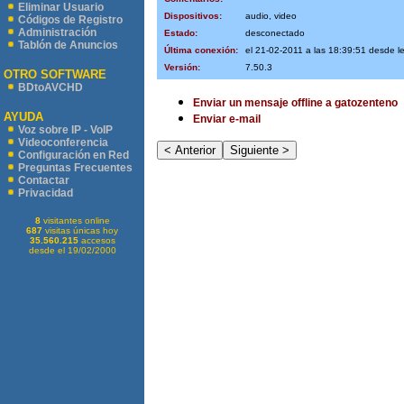
Eliminar Usuario
Dispositivos:
audio, video
Códigos de Registro
Administración
Estado:
desconectado
Tablón de Anuncios
Última conexión:
el 21-02-2011 a las 18:39:51 desde l
Versión:
7.50.3
OTRO SOFTWARE
BDtoAVCHD
Enviar un mensaje offline a gatozenteno
AYUDA
Enviar e-mail
Voz sobre IP - VoIP
Videoconferencia
Configuración en Red
Preguntas Frecuentes
Contactar
Privacidad
8
visitantes online
687
visitas únicas hoy
35.560.215
accesos
desde el 19/02/2000