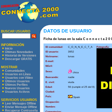
DATOS DE USUARIO
BUSCAR USUARIO
Ficha de lunas en la sala C o n n e c t a 2 0 
INFORMACIÓN
ID comunidad:
C_O_N_N_E_C_T_A
Fotografía:
Inicio
ID usuario:
3952
Últimas Novedades
Historial de Versiones
Nickname:
lunas
Descargar GRATIS
E-mail:
Móvil:
MOSTRAR
Comunidades
Sexo:
chica
Usuarios en Línea
Buscando:
nadie
Usuarios con Vídeo
Últimos Usuarios
E. civil:
viuda
Últimos Perfiles
Edad:
56 (cumple el 25 del 9)
Nuevos Usuarios
Usuarios Activos
Ciudad:
País:
Spain
SERVICIOS USUARIOS
Ocupación:
Leer Mensajes Offline
Nombre:
Enviar Mensaje Offline
Recuperar Contraseña
Comentarios: