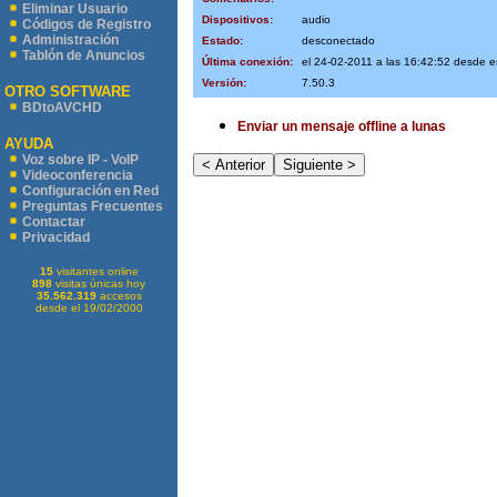
Eliminar Usuario
Dispositivos:
audio
Códigos de Registro
Administración
Estado:
desconectado
Tablón de Anuncios
Última conexión:
el 24-02-2011 a las 16:42:52 desde 
Versión:
7.50.3
OTRO SOFTWARE
BDtoAVCHD
Enviar un mensaje offline a lunas
AYUDA
Voz sobre IP - VoIP
Videoconferencia
Configuración en Red
Preguntas Frecuentes
Contactar
Privacidad
15
visitantes online
898
visitas únicas hoy
35.562.319
accesos
desde el 19/02/2000