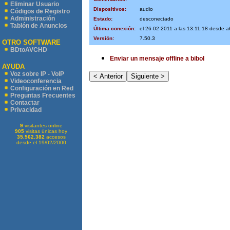
Eliminar Usuario
Dispositivos:
audio
Códigos de Registro
Administración
Estado:
desconectado
Tablón de Anuncios
Última conexión:
el 26-02-2011 a las 13:11:18 desde
Versión:
7.50.3
OTRO SOFTWARE
BDtoAVCHD
Enviar un mensaje offline a bibol
AYUDA
Voz sobre IP - VoIP
Videoconferencia
Configuración en Red
Preguntas Frecuentes
Contactar
Privacidad
9
visitantes online
905
visitas únicas hoy
35.562.382
accesos
desde el 19/02/2000