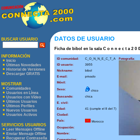
DATOS DE USUARIO
BUSCAR USUARIO
Ficha de bibol en la sala C o n n e c t a 2 0 
INFORMACIÓN
ID comunidad:
C_O_N_N_E_C_T_A
Fotografía:
Inicio
ID usuario:
3955
Últimas Novedades
Historial de Versiones
Nickname:
bibol
Descargar GRATIS
E-mail:
privado
Móvil:
MOSTRAR
Comunidades
Sexo:
chico
Usuarios en Línea
Buscando:
chica
Usuarios con Vídeo
Últimos Usuarios
E. civil:
Últimos Perfiles
Edad:
41 (cumple el 8 del 7)
Nuevos Usuarios
Usuarios Activos
Ciudad:
País:
Morocco
SERVICIOS USUARIOS
Ocupación:
Leer Mensajes Offline
Nombre:
Enviar Mensaje Offline
Recuperar Contraseña
Comentarios: