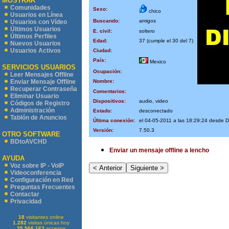
MOSTRAR
Comunidades
Sexo:
chico
Usuarios en Línea
Buscando:
amigos
Usuarios con Vídeo
Últimos Usuarios
E. civil:
soltero
Últimos Perfiles
Edad:
37 (cumple el 30 del 7)
Nuevos Usuarios
Usuarios Activos
Ciudad:
País:
Mexico
SERVICIOS USUARIOS
Ocupación:
Leer Mensajes Offline
Nombre:
Enviar Mensaje Offline
Recuperar Contraseña
Comentarios:
Eliminar Usuario
Dispositivos:
audio, video
Códigos de Registro
Administración
Estado:
desconectado
Tablón de Anuncios
Última conexión:
el 04-05-2011 a las 18:29:24 desde 
Versión:
7.50.3
OTRO SOFTWARE
BDtoAVCHD
Enviar un mensaje offline a lencho
AYUDA
Voz sobre IP - VoIP
Videoconferencia
Configuración en Red
Preguntas Frecuentes
Contactar
Privacidad
18
visitantes online
1.282
visitas únicas hoy
35.566.163
accesos