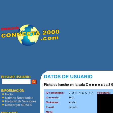
DATOS DE USUARIO
BUSCAR USUARIO
Ficha de lencho en la sala C o n n e c t a 2 0
INFORMACIÓN
ID comunidad:
C_O_N_N_E_C_T_A
Fotografía:
Inicio
ID usuario:
3991
Últimas Novedades
Historial de Versiones
Nickname:
lencho
Descargar GRATIS
E-mail:
privado
Móvil: