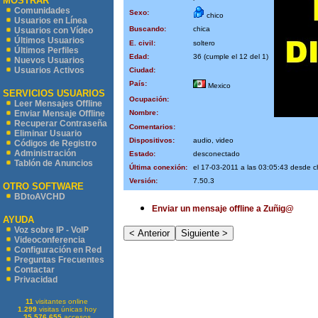
MOSTRAR
Comunidades
Sexo:
chico
Usuarios en Línea
Buscando:
chica
Usuarios con Vídeo
Últimos Usuarios
E. civil:
soltero
Últimos Perfiles
Edad:
36 (cumple el 12 del 1)
Nuevos Usuarios
Usuarios Activos
Ciudad:
País:
Mexico
SERVICIOS USUARIOS
Ocupación:
Leer Mensajes Offline
Nombre:
Enviar Mensaje Offline
Recuperar Contraseña
Comentarios:
Eliminar Usuario
Dispositivos:
audio, video
Códigos de Registro
Administración
Estado:
desconectado
Tablón de Anuncios
Última conexión:
el 17-03-2011 a las 03:05:43 desde 
Versión:
7.50.3
OTRO SOFTWARE
BDtoAVCHD
Enviar un mensaje offline a Zuñig@
AYUDA
Voz sobre IP - VoIP
Videoconferencia
Configuración en Red
Preguntas Frecuentes
Contactar
Privacidad
11
visitantes online
1.299
visitas únicas hoy
35.576.655
accesos