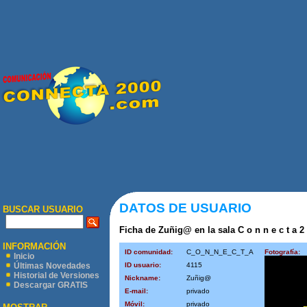
DATOS DE USUARIO
BUSCAR USUARIO
Ficha de Zuñig@ en la sala C o n n e c t a 2 
INFORMACIÓN
ID comunidad:
C_O_N_N_E_C_T_A
Fotografía:
Inicio
ID usuario:
4115
Últimas Novedades
Historial de Versiones
Nickname:
Zuñig@
Descargar GRATIS
E-mail:
privado
Móvil:
privado