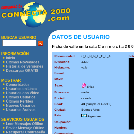
DATOS DE USUARIO
BUSCAR USUARIO
Ficha de valle en la sala C o n n e c t a 2 0 
INFORMACIÓN
ID comunidad:
C_O_N_N_E_C_T_A
Fot
Inicio
ID usuario:
4330
Últimas Novedades
Historial de Versiones
Nickname:
valle
Descargar GRATIS
E-mail:
Móvil:
MOSTRAR
Comunidades
Sexo:
chica
Usuarios en Línea
Buscando:
nadie
Usuarios con Vídeo
Últimos Usuarios
E. civil:
casada
Últimos Perfiles
Edad:
48 (cumple el 4 del 2)
Nuevos Usuarios
Usuarios Activos
Ciudad:
Buenos Aires
País:
Argentina
SERVICIOS USUARIOS
Ocupación:
Leer Mensajes Offline
Nombre:
Enviar Mensaje Offline
Recuperar Contraseña
Comentarios: