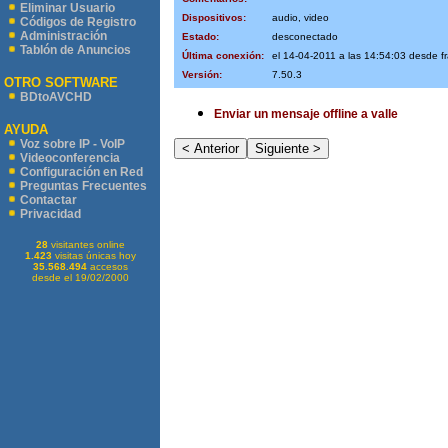
Eliminar Usuario
Dispositivos:
audio, video
Códigos de Registro
Administración
Estado:
desconectado
Tablón de Anuncios
Última conexión:
el 14-04-2011 a las 14:54:03 desde 
Versión:
7.50.3
OTRO SOFTWARE
BDtoAVCHD
Enviar un mensaje offline a valle
AYUDA
Voz sobre IP - VoIP
Videoconferencia
Configuración en Red
Preguntas Frecuentes
Contactar
Privacidad
28
visitantes online
1.423
visitas únicas hoy
35.568.494
accesos
desde el 19/02/2000