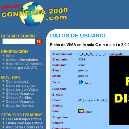
DATOS DE USUARIO
BUSCAR USUARIO
Ficha de VIMA en la sala C o n n e c t a 2 0 
INFORMACIÓN
ID comunidad:
C_O_N_N_E_C_T_A
Fotografía:
Inicio
ID usuario:
4338
Últimas Novedades
Historial de Versiones
Nickname:
VIMA
Descargar GRATIS
E-mail:
privado
Móvil:
privado
MOSTRAR
Comunidades
Sexo:
chico
Usuarios en Línea
Buscando:
Usuarios con Vídeo
Últimos Usuarios
E. civil:
Últimos Perfiles
Edad:
62 (cumple el 6 del 6)
Nuevos Usuarios
Usuarios Activos
Ciudad:
País:
Spain
SERVICIOS USUARIOS
Ocupación:
Leer Mensajes Offline
Nombre:
Enviar Mensaje Offline
Recuperar Contraseña
Comentarios: