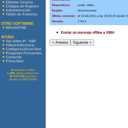
Eliminar Usuario
Dispositivos:
audio, video
Códigos de Registro
Administración
Estado:
desconectado
Tablón de Anuncios
Última conexión:
el 10-04-2011 a las 16:09:10 desde
Versión:
7.50.3
OTRO SOFTWARE
BDtoAVCHD
Enviar un mensaje offline a VIMA
AYUDA
Voz sobre IP - VoIP
Videoconferencia
Configuración en Red
Preguntas Frecuentes
Contactar
Privacidad
9
visitantes online
1.456
visitas únicas hoy
35.576.190
accesos
desde el 19/02/2000