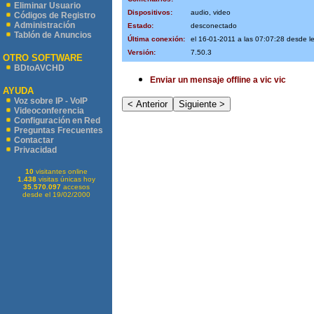
Eliminar Usuario
Dispositivos:
audio, video
Códigos de Registro
Administración
Estado:
desconectado
Tablón de Anuncios
Última conexión:
el 16-01-2011 a las 07:07:28 desde 
Versión:
7.50.3
OTRO SOFTWARE
BDtoAVCHD
Enviar un mensaje offline a vic vic
AYUDA
Voz sobre IP - VoIP
Videoconferencia
Configuración en Red
Preguntas Frecuentes
Contactar
Privacidad
10
visitantes online
1.438
visitas únicas hoy
35.570.097
accesos
desde el 19/02/2000