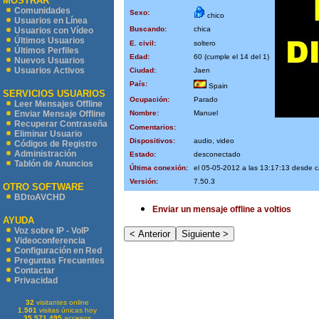
MOSTRAR
Comunidades
Sexo:
chico
Usuarios en Línea
Buscando:
chica
Usuarios con Vídeo
Últimos Usuarios
E. civil:
soltero
Últimos Perfiles
Edad:
60 (cumple el 14 del 1)
Nuevos Usuarios
Usuarios Activos
Ciudad:
Jaen
País:
Spain
SERVICIOS USUARIOS
Ocupación:
Parado
Leer Mensajes Offline
Nombre:
Manuel
Enviar Mensaje Offline
Recuperar Contraseña
Comentarios:
Eliminar Usuario
Dispositivos:
audio, video
Códigos de Registro
Administración
Estado:
desconectado
Tablón de Anuncios
Última conexión:
el 05-05-2012 a las 13:17:13 desde
Versión:
7.50.3
OTRO SOFTWARE
BDtoAVCHD
Enviar un mensaje offline a voltios
AYUDA
Voz sobre IP - VoIP
Videoconferencia
Configuración en Red
Preguntas Frecuentes
Contactar
Privacidad
32
visitantes online
1.501
visitas únicas hoy
35.571.495
accesos