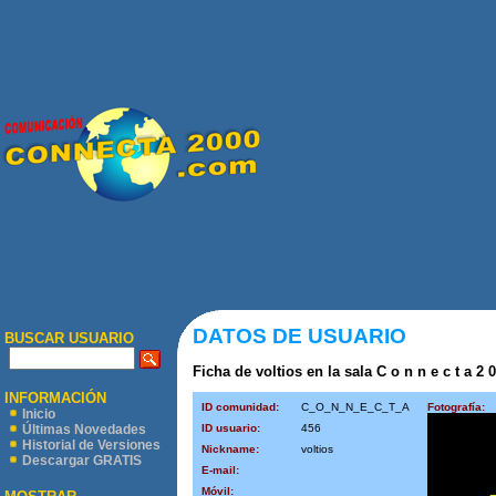
DATOS DE USUARIO
BUSCAR USUARIO
Ficha de voltios en la sala C o n n e c t a 2 
INFORMACIÓN
ID comunidad:
C_O_N_N_E_C_T_A
Fotografía:
Inicio
ID usuario:
456
Últimas Novedades
Historial de Versiones
Nickname:
voltios
Descargar GRATIS
E-mail:
Móvil: