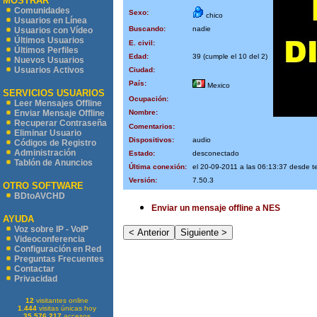
MOSTRAR
Comunidades
Sexo:
chico
Usuarios en Línea
Buscando:
nadie
Usuarios con Vídeo
Últimos Usuarios
E. civil:
Últimos Perfiles
Edad:
39 (cumple el 10 del 2)
Nuevos Usuarios
Usuarios Activos
Ciudad:
País:
Mexico
SERVICIOS USUARIOS
Ocupación:
Leer Mensajes Offline
Nombre:
Enviar Mensaje Offline
Recuperar Contraseña
Comentarios:
Eliminar Usuario
Dispositivos:
audio
Códigos de Registro
Administración
Estado:
desconectado
Tablón de Anuncios
Última conexión:
el 20-09-2011 a las 06:13:37 desde 
Versión:
7.50.3
OTRO SOFTWARE
BDtoAVCHD
Enviar un mensaje offline a NES
AYUDA
Voz sobre IP - VoIP
Videoconferencia
Configuración en Red
Preguntas Frecuentes
Contactar
Privacidad
12
visitantes online
1.444
visitas únicas hoy
35.576.217
accesos