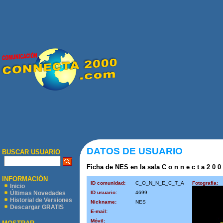
DATOS DE USUARIO
BUSCAR USUARIO
Ficha de NES en la sala C o n n e c t a 2 0 0
INFORMACIÓN
ID comunidad:
C_O_N_N_E_C_T_A
Fotografía:
Inicio
ID usuario:
4699
Últimas Novedades
Historial de Versiones
Nickname:
NES
Descargar GRATIS
E-mail:
Móvil: