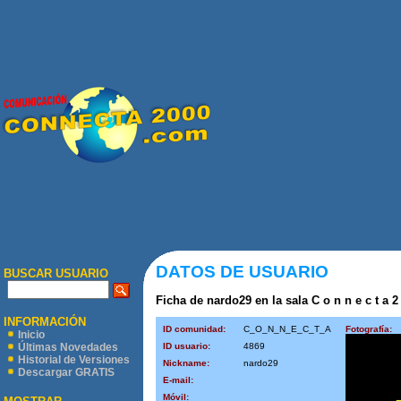
DATOS DE USUARIO
BUSCAR USUARIO
Ficha de nardo29 en la sala C o n n e c t a 2
INFORMACIÓN
ID comunidad:
C_O_N_N_E_C_T_A
Fotografía:
Inicio
ID usuario:
4869
Últimas Novedades
Historial de Versiones
Nickname:
nardo29
Descargar GRATIS
E-mail:
Móvil: