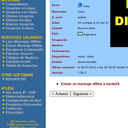
MOSTRAR
Comunidades
Sexo:
chico
Usuarios en Línea
Buscando:
chica
Usuarios con Vídeo
Últimos Usuarios
E. civil:
soltero
Últimos Perfiles
Edad:
44 (cumple el 10 del 3)
Nuevos Usuarios
Usuarios Activos
Ciudad:
Buenos Aires
País:
Argentina
SERVICIOS USUARIOS
Ocupación:
Leer Mensajes Offline
Nombre:
Enviar Mensaje Offline
Recuperar Contraseña
Comentarios:
Eliminar Usuario
Dispositivos:
audio, video
Códigos de Registro
Administración
Estado:
desconectado
Tablón de Anuncios
Última conexión:
el 24-07-2011 a las 06:35:05 desde
Versión:
7.50.3
OTRO SOFTWARE
BDtoAVCHD
Enviar un mensaje offline a nardo29
AYUDA
Voz sobre IP - VoIP
Videoconferencia
Configuración en Red
Preguntas Frecuentes
Contactar
Privacidad
13
visitantes online
1.455
visitas únicas hoy
35.568.135
accesos