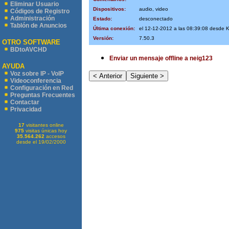
Eliminar Usuario
Dispositivos:
audio, video
Códigos de Registro
Administración
Estado:
desconectado
Tablón de Anuncios
Última conexión:
el 12-12-2012 a las 08:39:08 desde 
Versión:
7.50.3
OTRO SOFTWARE
BDtoAVCHD
Enviar un mensaje offline a neig123
AYUDA
Voz sobre IP - VoIP
Videoconferencia
Configuración en Red
Preguntas Frecuentes
Contactar
Privacidad
17
visitantes online
975
visitas únicas hoy
35.564.262
accesos
desde el 19/02/2000