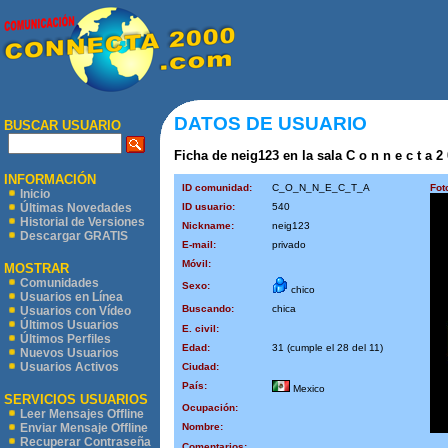
DATOS DE USUARIO
BUSCAR USUARIO
Ficha de neig123 en la sala C o n n e c t a 2 
INFORMACIÓN
ID comunidad:
C_O_N_N_E_C_T_A
Fot
Inicio
ID usuario:
540
Últimas Novedades
Historial de Versiones
Nickname:
neig123
Descargar GRATIS
E-mail:
privado
Móvil:
MOSTRAR
Comunidades
Sexo:
chico
Usuarios en Línea
Buscando:
chica
Usuarios con Vídeo
Últimos Usuarios
E. civil:
Últimos Perfiles
Edad:
31 (cumple el 28 del 11)
Nuevos Usuarios
Usuarios Activos
Ciudad:
País:
Mexico
SERVICIOS USUARIOS
Ocupación:
Leer Mensajes Offline
Nombre:
Enviar Mensaje Offline
Recuperar Contraseña
Comentarios: