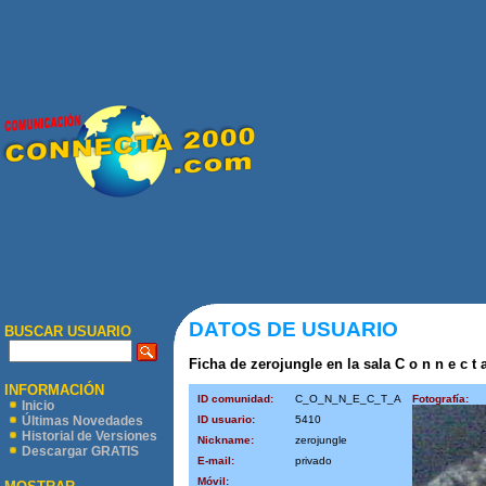
DATOS DE USUARIO
BUSCAR USUARIO
Ficha de zerojungle en la sala C o n n e c t a
INFORMACIÓN
ID comunidad:
C_O_N_N_E_C_T_A
Fotografía:
Inicio
ID usuario:
5410
Últimas Novedades
Historial de Versiones
Nickname:
zerojungle
Descargar GRATIS
E-mail:
privado
Móvil: