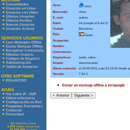
MOSTRAR
Comunidades
Sexo:
chico
Usuarios en Línea
Buscando:
chica
Usuarios con Vídeo
Últimos Usuarios
E. civil:
soltero
Últimos Perfiles
Edad:
44 (cumple el 9 del 2)
Nuevos Usuarios
Usuarios Activos
Ciudad:
Barcelona
País:
Spain
SERVICIOS USUARIOS
Ocupación:
Leer Mensajes Offline
Nombre:
Enviar Mensaje Offline
Recuperar Contraseña
Comentarios:
Eliminar Usuario
Dispositivos:
audio, video
Códigos de Registro
Administración
Estado:
desconectado
Tablón de Anuncios
Última conexión:
el 19-09-2011 a las 02:19:34 desde 
Versión:
7.50.3
OTRO SOFTWARE
BDtoAVCHD
Enviar un mensaje offline a zerojungle
AYUDA
Voz sobre IP - VoIP
Videoconferencia
Configuración en Red
Preguntas Frecuentes
Contactar
Privacidad
14
visitantes online
1.475
visitas únicas hoy
35.575.900
accesos