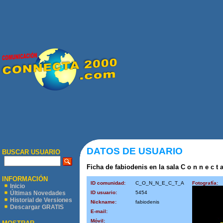
DATOS DE USUARIO
BUSCAR USUARIO
Ficha de fabiodenis en la sala C o n n e c t a
INFORMACIÓN
ID comunidad:
C_O_N_N_E_C_T_A
Fotografía:
Inicio
ID usuario:
5454
Últimas Novedades
Historial de Versiones
Nickname:
fabiodenis
Descargar GRATIS
E-mail:
Móvil: