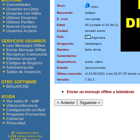
MOSTRAR
Comunidades
Sexo:
chico
Usuarios en Línea
Buscando:
amigos
Usuarios con Vídeo
Últimos Usuarios
E. civil:
con pareja
Últimos Perfiles
Edad:
45 (cumple el 15 del 1)
Nuevos Usuarios
Usuarios Activos
Ciudad:
venado tuerto
País:
Argentina
SERVICIOS USUARIOS
Ocupación:
metalurgico
Leer Mensajes Offline
Nombre:
fabio denis
Enviar Mensaje Offline
Recuperar Contraseña
Comentarios:
Eliminar Usuario
Dispositivos:
audio, video
Códigos de Registro
Administración
Estado:
desconectado
Tablón de Anuncios
Última conexión:
el 24-09-2011 a las 02:07:25 desde 
Versión:
7.50.3
OTRO SOFTWARE
BDtoAVCHD
Enviar un mensaje offline a fabiodenis
AYUDA
Voz sobre IP - VoIP
Videoconferencia
Configuración en Red
Preguntas Frecuentes
Contactar
Privacidad
22
visitantes online
1.234
visitas únicas hoy
35.577.136
accesos