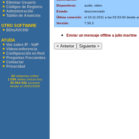
Eliminar Usuario
Dispositivos:
audio, video
Códigos de Registro
Administración
Estado:
desconectado
Tablón de Anuncios
Última conexión:
el 10-11-2011 a las 03:33:40 desde 
Versión:
7.50.3
OTRO SOFTWARE
BDtoAVCHD
Enviar un mensaje offline a julio martine
AYUDA
Voz sobre IP - VoIP
Videoconferencia
Configuración en Red
Preguntas Frecuentes
Contactar
Privacidad
34
visitantes online
1.036
visitas únicas hoy
35.564.942
accesos
desde el 19/02/2000