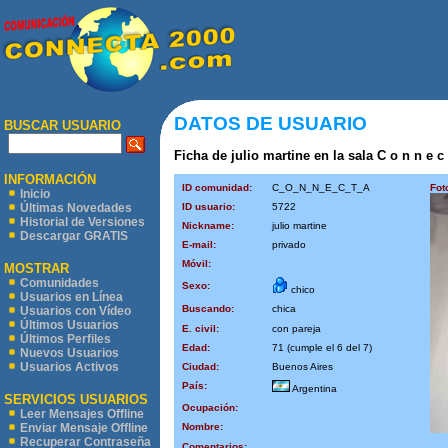
DATOS DE USUARIO
BUSCAR USUARIO
Ficha de julio martine en la sala C o n n e c 
INFORMACIÓN
ID comunidad:
C_O_N_N_E_C_T_A
Fot
Inicio
ID usuario:
5722
Últimas Novedades
Historial de Versiones
Nickname:
julio martine
Descargar GRATIS
E-mail:
privado
Móvil:
MOSTRAR
Comunidades
Sexo:
chico
Usuarios en Línea
Buscando:
chica
Usuarios con Vídeo
Últimos Usuarios
E. civil:
con pareja
Últimos Perfiles
Edad:
71 (cumple el 6 del 7)
Nuevos Usuarios
Usuarios Activos
Ciudad:
Buenos Aires
País:
Argentina
SERVICIOS USUARIOS
Ocupación:
Leer Mensajes Offline
Nombre:
Enviar Mensaje Offline
Recuperar Contraseña
Comentarios: