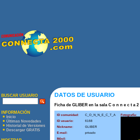
DATOS DE USUARIO
BUSCAR USUARIO
Ficha de GLIBER en la sala C o n n e c t a 2 
INFORMACIÓN
ID comunidad:
C_O_N_N_E_C_T_A
Fotografía:
Inicio
ID usuario:
6168
Últimas Novedades
Historial de Versiones
Nickname:
GLIBER
Descargar GRATIS
E-mail:
privado
Móvil: