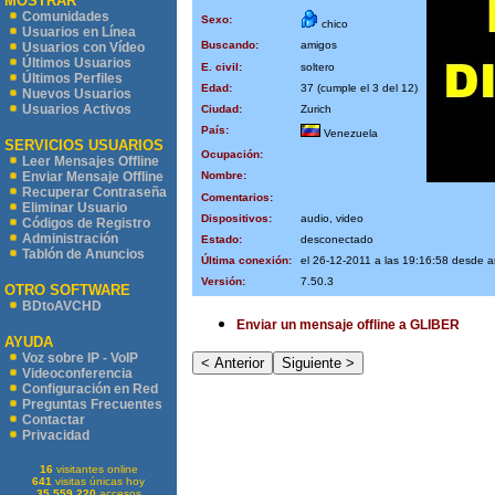
MOSTRAR
Comunidades
Sexo:
chico
Usuarios en Línea
Buscando:
amigos
Usuarios con Vídeo
Últimos Usuarios
E. civil:
soltero
Últimos Perfiles
Edad:
37 (cumple el 3 del 12)
Nuevos Usuarios
Usuarios Activos
Ciudad:
Zurich
País:
Venezuela
SERVICIOS USUARIOS
Ocupación:
Leer Mensajes Offline
Nombre:
Enviar Mensaje Offline
Recuperar Contraseña
Comentarios:
Eliminar Usuario
Dispositivos:
audio, video
Códigos de Registro
Administración
Estado:
desconectado
Tablón de Anuncios
Última conexión:
el 26-12-2011 a las 19:16:58 desde 
Versión:
7.50.3
OTRO SOFTWARE
BDtoAVCHD
Enviar un mensaje offline a GLIBER
AYUDA
Voz sobre IP - VoIP
Videoconferencia
Configuración en Red
Preguntas Frecuentes
Contactar
Privacidad
16
visitantes online
641
visitas únicas hoy
35.559.220
accesos