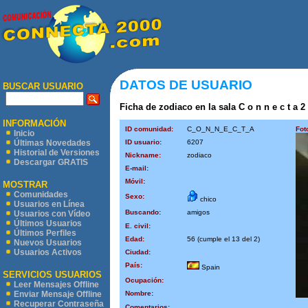
DATOS DE USUARIO
BUSCAR USUARIO
Ficha de zodiaco en la sala C o n n e c t a 2
INFORMACIÓN
ID comunidad:
C_O_N_N_E_C_T_A
Fot
Inicio
ID usuario:
6207
Últimas Novedades
Historial de Versiones
Nickname:
zodiaco
Descargar GRATIS
E-mail:
Móvil:
MOSTRAR
Comunidades
Sexo:
chico
Usuarios en Línea
Buscando:
amigos
Usuarios con Vídeo
Últimos Usuarios
E. civil:
Últimos Perfiles
Edad:
56 (cumple el 13 del 2)
Nuevos Usuarios
Usuarios Activos
Ciudad:
País:
Spain
SERVICIOS USUARIOS
Ocupación:
Leer Mensajes Offline
Nombre:
Enviar Mensaje Offline
Recuperar Contraseña
Comentarios: