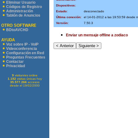
Eliminar Usuario
Dispositivos:
Códigos de Registro
Administración
Estado:
desconectado
Tablón de Anuncios
Última conexión:
el 14-01-2012 a las 19:53:59 desde 
Versión:
7.50.3
OTRO SOFTWARE
BDtoAVCHD
Enviar un mensaje offline a zodiaco
AYUDA
Voz sobre IP - VoIP
Videoconferencia
Configuración en Red
Preguntas Frecuentes
Contactar
Privacidad
9
visitantes online
1.192
visitas únicas hoy
35.577.266
accesos
desde el 19/02/2000