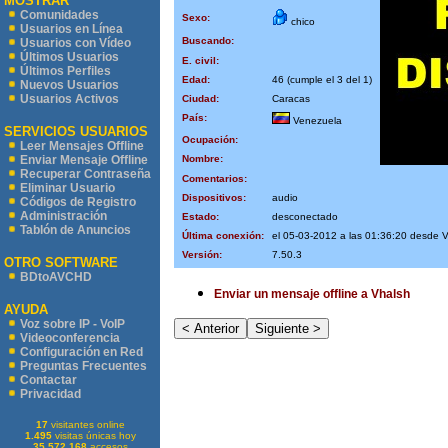
MOSTRAR
Comunidades
Sexo:
chico
Usuarios en Línea
Buscando:
Usuarios con Vídeo
Últimos Usuarios
E. civil:
Últimos Perfiles
Edad:
46 (cumple el 3 del 1)
Nuevos Usuarios
Usuarios Activos
Ciudad:
Caracas
País:
Venezuela
SERVICIOS USUARIOS
Ocupación:
Leer Mensajes Offline
Nombre:
Enviar Mensaje Offline
Recuperar Contraseña
Comentarios:
Eliminar Usuario
Dispositivos:
audio
Códigos de Registro
Administración
Estado:
desconectado
Tablón de Anuncios
Última conexión:
el 05-03-2012 a las 01:36:20 desde 
Versión:
7.50.3
OTRO SOFTWARE
BDtoAVCHD
Enviar un mensaje offline a Vhalsh
AYUDA
Voz sobre IP - VoIP
Videoconferencia
Configuración en Red
Preguntas Frecuentes
Contactar
Privacidad
17
visitantes online
1.495
visitas únicas hoy
35.572.168
accesos