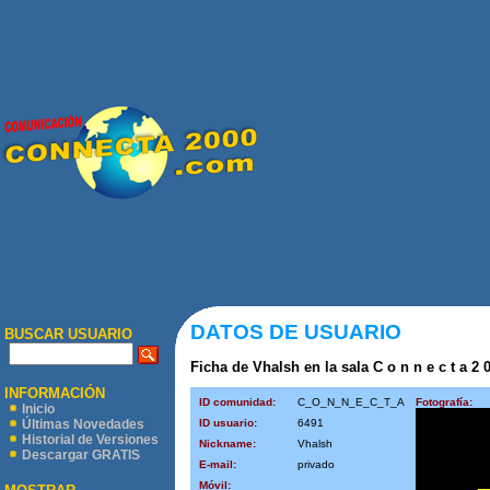
DATOS DE USUARIO
BUSCAR USUARIO
Ficha de Vhalsh en la sala C o n n e c t a 2 
INFORMACIÓN
ID comunidad:
C_O_N_N_E_C_T_A
Fotografía:
Inicio
ID usuario:
6491
Últimas Novedades
Historial de Versiones
Nickname:
Vhalsh
Descargar GRATIS
E-mail:
privado
Móvil: