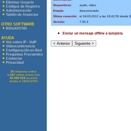
Eliminar Usuario
Dispositivos:
audio, video
Códigos de Registro
Administración
Estado:
desconectado
Tablón de Anuncios
Última conexión:
el 19-03-2012 a las 18:42:50 desde 
Versión:
7.50.3
OTRO SOFTWARE
BDtoAVCHD
Enviar un mensaje offline a lampista
AYUDA
Voz sobre IP - VoIP
Videoconferencia
Configuración en Red
Preguntas Frecuentes
Contactar
Privacidad
20
visitantes online
1.447
visitas únicas hoy
35.569.510
accesos
desde el 19/02/2000