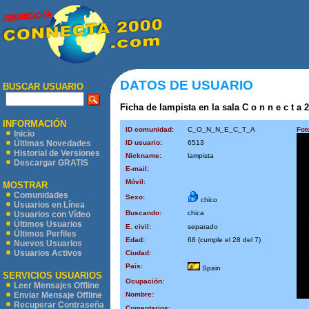
DATOS DE USUARIO
BUSCAR USUARIO
Ficha de lampista en la sala C o n n e c t a 2
INFORMACIÓN
ID comunidad:
C_O_N_N_E_C_T_A
Fot
Inicio
ID usuario:
6513
Últimas Novedades
Historial de Versiones
Nickname:
lampista
Descargar GRATIS
E-mail:
Móvil:
MOSTRAR
Comunidades
Sexo:
chico
Usuarios en Línea
Buscando:
chica
Usuarios con Vídeo
Últimos Usuarios
E. civil:
separado
Últimos Perfiles
Edad:
68 (cumple el 28 del 7)
Nuevos Usuarios
Usuarios Activos
Ciudad:
País:
Spain
SERVICIOS USUARIOS
Ocupación:
Leer Mensajes Offline
Nombre:
Enviar Mensaje Offline
Recuperar Contraseña
Comentarios: