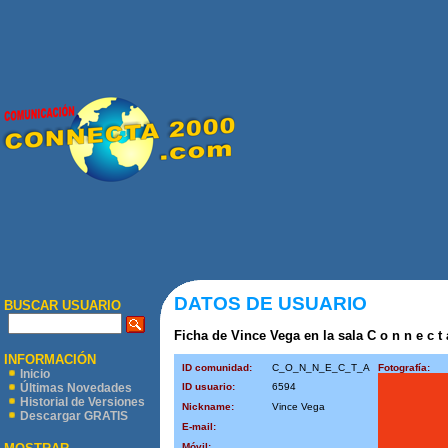
DATOS DE USUARIO
BUSCAR USUARIO
Ficha de Vince Vega en la sala C o n n e c t 
INFORMACIÓN
ID comunidad:
C_O_N_N_E_C_T_A
Fotografía:
Inicio
ID usuario:
6594
Últimas Novedades
Historial de Versiones
Nickname:
Vince Vega
Descargar GRATIS
E-mail:
Móvil: