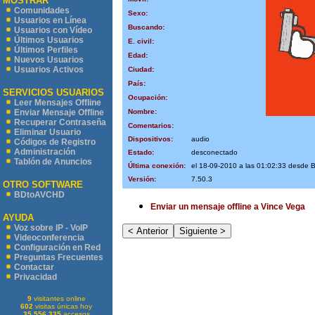
MOSTRAR
Comunidades
Sexo:
Usuarios en Línea
Buscando:
Usuarios con Vídeo
Últimos Usuarios
E. civil:
Últimos Perfiles
Edad:
Nuevos Usuarios
Usuarios Activos
Ciudad:
País:
SERVICIOS USUARIOS
Ocupación:
Leer Mensajes Offline
Nombre:
Enviar Mensaje Offline
Recuperar Contraseña
Comentarios:
Eliminar Usuario
Dispositivos:
audio
Códigos de Registro
Administración
Estado:
desconectado
Tablón de Anuncios
Última conexión:
el 18-09-2010 a las 01:02:33 desde
Versión:
7.50.3
OTRO SOFTWARE
BDtoAVCHD
Enviar un mensaje offline a Vince Vega
AYUDA
Voz sobre IP - VoIP
Videoconferencia
Configuración en Red
Preguntas Frecuentes
Contactar
Privacidad
9
visitantes online
602
visitas únicas hoy
35.556.335
accesos