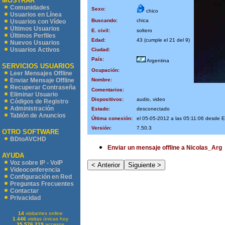
MOSTRAR
Comunidades
Sexo:
chico
Usuarios en Línea
Buscando:
chica
Usuarios con Vídeo
Últimos Usuarios
E. civil:
soltero
Últimos Perfiles
Edad:
43 (cumple el 21 del 9)
Nuevos Usuarios
Usuarios Activos
Ciudad:
País:
Argentina
SERVICIOS USUARIOS
Ocupación:
Leer Mensajes Offline
Nombre:
Enviar Mensaje Offline
Recuperar Contraseña
Comentarios:
Eliminar Usuario
Dispositivos:
audio, video
Códigos de Registro
Administración
Estado:
desconectado
Tablón de Anuncios
Última conexión:
el 05-05-2012 a las 05:11:06 desde 
Versión:
7.50.3
OTRO SOFTWARE
BDtoAVCHD
Enviar un mensaje offline a Nicolas_Arg
AYUDA
Voz sobre IP - VoIP
Videoconferencia
Configuración en Red
Preguntas Frecuentes
Contactar
Privacidad
14
visitantes online
1.446
visitas únicas hoy
35.576.219
accesos