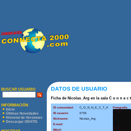
DATOS DE USUARIO
BUSCAR USUARIO
Ficha de Nicolas_Arg en la sala C o n n e c t
INFORMACIÓN
ID comunidad:
C_O_N_N_E_C_T_A
Fotografía:
Inicio
ID usuario:
6756
Últimas Novedades
Historial de Versiones
Nickname:
Nicolas_Arg
Descargar GRATIS
E-mail:
Móvil: