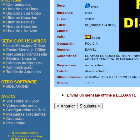
MOSTRAR
Comunidades
Sexo:
chico
Usuarios en Línea
Buscando:
chica
Usuarios con Vídeo
Últimos Usuarios
E. civil:
soltero
Últimos Perfiles
Edad:
56 (cumple el 4 del 8)
Nuevos Usuarios
Usuarios Activos
Ciudad:
País:
Spain
SERVICIOS USUARIOS
Ocupación:
POLICIA
Leer Mensajes Offline
Nombre:
DANIEL
Enviar Mensaje Offline
Recuperar Contraseña
Comentarios:
EL AMOR ES COMO UN TREN, PRI
Eliminar Usuario
ABRAZO TERCERA UN EMBARAZO J
Códigos de Registro
Dispositivos:
audio, video
Administración
Estado:
desconectado
Tablón de Anuncios
Última conexión:
el 18-05-2012 a las 11:22:20 desd
OTRO SOFTWARE
Versión:
7.50.3
BDtoAVCHD
Enviar un mensaje offline a ELEGANTE
AYUDA
Voz sobre IP - VoIP
Videoconferencia
Configuración en Red
Preguntas Frecuentes
Contactar
Privacidad
8
visitantes online
1.505
visitas únicas hoy
35.575.834
accesos