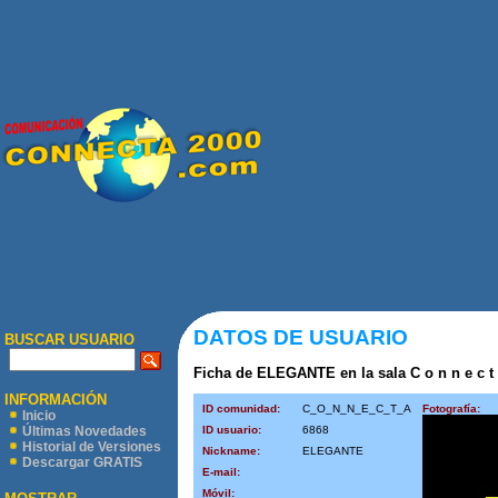
DATOS DE USUARIO
BUSCAR USUARIO
Ficha de ELEGANTE en la sala C o n n e c t a
INFORMACIÓN
ID comunidad:
C_O_N_N_E_C_T_A
Fotografía:
Inicio
ID usuario:
6868
Últimas Novedades
Historial de Versiones
Nickname:
ELEGANTE
Descargar GRATIS
E-mail:
Móvil: