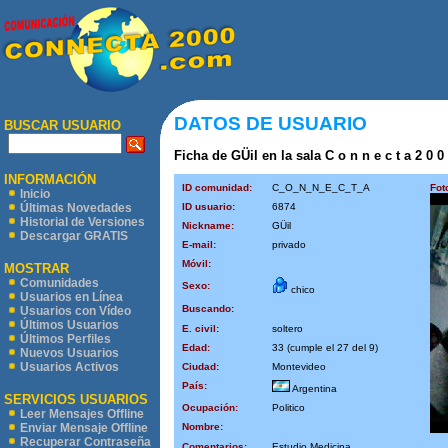
DATOS DE USUARIO
BUSCAR USUARIO
Ficha de GÜil en la sala C o n n e c t a 2 0 0
INFORMACIÓN
ID comunidad:
C_O_N_N_E_C_T_A
Fot
Inicio
ID usuario:
6874
Últimas Novedades
Historial de Versiones
Nickname:
GÜil
Descargar GRATIS
E-mail:
privado
Móvil:
MOSTRAR
Comunidades
Sexo:
chico
Usuarios en Línea
Buscando:
Usuarios con Vídeo
Últimos Usuarios
E. civil:
soltero
Últimos Perfiles
Edad:
33 (cumple el 27 del 9)
Nuevos Usuarios
Usuarios Activos
Ciudad:
Montevideo
País:
Argentina
SERVICIOS USUARIOS
Ocupación:
Politico
Leer Mensajes Offline
Nombre:
Enviar Mensaje Offline
Recuperar Contraseña
Comentarios:
Estudio Medicina