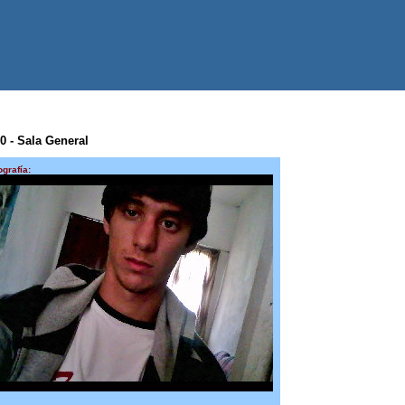
 0 - Sala General
ografía: