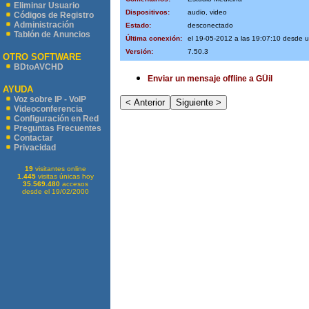
Eliminar Usuario
Dispositivos:
audio, video
Códigos de Registro
Administración
Estado:
desconectado
Tablón de Anuncios
Última conexión:
el 19-05-2012 a las 19:07:10 desde 
Versión:
7.50.3
OTRO SOFTWARE
BDtoAVCHD
Enviar un mensaje offline a GÜil
AYUDA
Voz sobre IP - VoIP
Videoconferencia
Configuración en Red
Preguntas Frecuentes
Contactar
Privacidad
19
visitantes online
1.445
visitas únicas hoy
35.569.480
accesos
desde el 19/02/2000