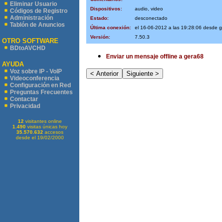
Eliminar Usuario
Dispositivos:
audio, video
Códigos de Registro
Administración
Estado:
desconectado
Tablón de Anuncios
Última conexión:
el 16-06-2012 a las 19:28:06 desde 
Versión:
7.50.3
OTRO SOFTWARE
BDtoAVCHD
Enviar un mensaje offline a gera68
AYUDA
Voz sobre IP - VoIP
Videoconferencia
Configuración en Red
Preguntas Frecuentes
Contactar
Privacidad
12
visitantes online
1.490
visitas únicas hoy
35.570.632
accesos
desde el 19/02/2000