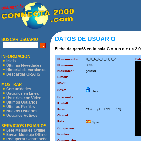
DATOS DE USUARIO
BUSCAR USUARIO
Ficha de gera68 en la sala C o n n e c t a 2 0
INFORMACIÓN
ID comunidad:
C_O_N_N_E_C_T_A
Fot
Inicio
ID usuario:
6895
Últimas Novedades
Historial de Versiones
Nickname:
gera68
Descargar GRATIS
E-mail:
Móvil:
MOSTRAR
Comunidades
Sexo:
chico
Usuarios en Línea
Buscando:
Usuarios con Vídeo
Últimos Usuarios
E. civil:
Últimos Perfiles
Edad:
57 (cumple el 23 del 12)
Nuevos Usuarios
Usuarios Activos
Ciudad:
País:
Spain
SERVICIOS USUARIOS
Ocupación:
Leer Mensajes Offline
Nombre:
Enviar Mensaje Offline
Recuperar Contraseña
Comentarios: