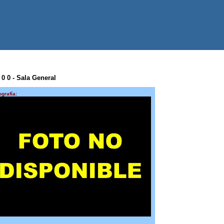
 0 0 - Sala General
ografía: