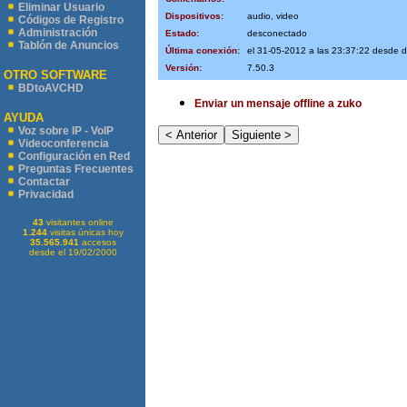
Eliminar Usuario
Dispositivos:
audio, video
Códigos de Registro
Administración
Estado:
desconectado
Tablón de Anuncios
Última conexión:
el 31-05-2012 a las 23:37:22 desde 
Versión:
7.50.3
OTRO SOFTWARE
BDtoAVCHD
Enviar un mensaje offline a zuko
AYUDA
Voz sobre IP - VoIP
Videoconferencia
Configuración en Red
Preguntas Frecuentes
Contactar
Privacidad
43
visitantes online
1.244
visitas únicas hoy
35.565.941
accesos
desde el 19/02/2000