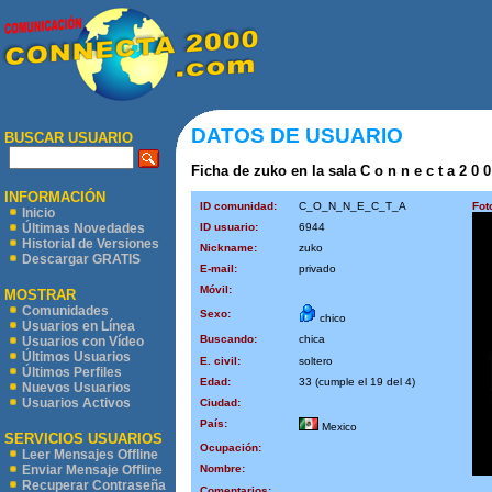
DATOS DE USUARIO
BUSCAR USUARIO
Ficha de zuko en la sala C o n n e c t a 2 0 0
INFORMACIÓN
ID comunidad:
C_O_N_N_E_C_T_A
Fot
Inicio
ID usuario:
6944
Últimas Novedades
Historial de Versiones
Nickname:
zuko
Descargar GRATIS
E-mail:
privado
Móvil:
MOSTRAR
Comunidades
Sexo:
chico
Usuarios en Línea
Buscando:
chica
Usuarios con Vídeo
Últimos Usuarios
E. civil:
soltero
Últimos Perfiles
Edad:
33 (cumple el 19 del 4)
Nuevos Usuarios
Usuarios Activos
Ciudad:
País:
Mexico
SERVICIOS USUARIOS
Ocupación:
Leer Mensajes Offline
Nombre:
Enviar Mensaje Offline
Recuperar Contraseña
Comentarios: