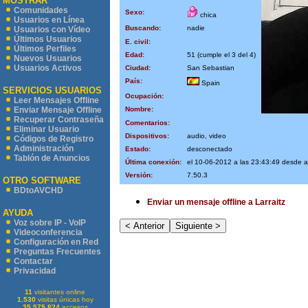
MOSTRAR
Comunidades
Sexo:
chica
Usuarios en Línea
Buscando:
nadie
Usuarios con Vídeo
Últimos Usuarios
E. civil:
Últimos Perfiles
Edad:
51 (cumple el 3 del 4)
Nuevos Usuarios
Usuarios Activos
Ciudad:
San Sebastian
País:
Spain
SERVICIOS USUARIOS
Ocupación:
Leer Mensajes Offline
Nombre:
Enviar Mensaje Offline
Recuperar Contraseña
Comentarios:
Eliminar Usuario
Dispositivos:
audio, video
Códigos de Registro
Administración
Estado:
desconectado
Tablón de Anuncios
Última conexión:
el 10-06-2012 a las 23:43:49 desde
Versión:
7.50.3
OTRO SOFTWARE
BDtoAVCHD
Enviar un mensaje offline a Larraitz
AYUDA
Voz sobre IP - VoIP
Videoconferencia
Configuración en Red
Preguntas Frecuentes
Contactar
Privacidad
11
visitantes online
1.530
visitas únicas hoy
35.575.824
accesos