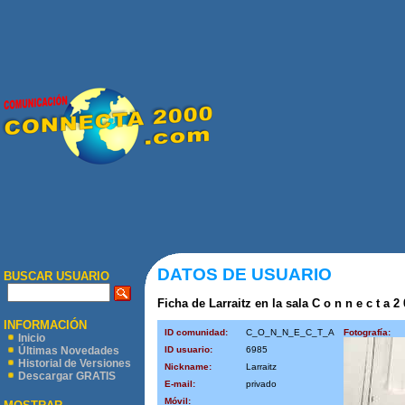
DATOS DE USUARIO
BUSCAR USUARIO
Ficha de Larraitz en la sala C o n n e c t a 2
INFORMACIÓN
ID comunidad:
C_O_N_N_E_C_T_A
Fotografía:
Inicio
ID usuario:
6985
Últimas Novedades
Historial de Versiones
Nickname:
Larraitz
Descargar GRATIS
E-mail:
privado
Móvil: