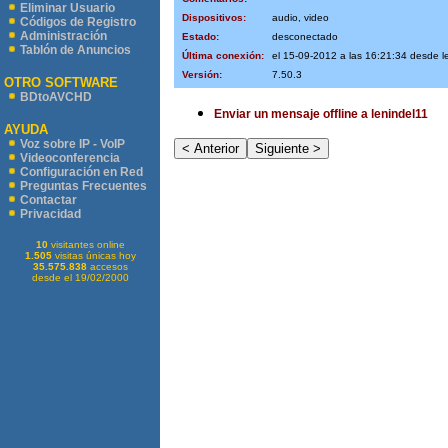
Eliminar Usuario
Dispositivos:
audio, video
Códigos de Registro
Administración
Estado:
desconectado
Tablón de Anuncios
Última conexión:
el 15-09-2012 a las 16:21:34 desde 
Versión:
7.50.3
OTRO SOFTWARE
BDtoAVCHD
Enviar un mensaje offline a lenindel11
AYUDA
Voz sobre IP - VoIP
Videoconferencia
Configuración en Red
Preguntas Frecuentes
Contactar
Privacidad
10
visitantes online
1.505
visitas únicas hoy
35.575.838
accesos
desde el 19/02/2000