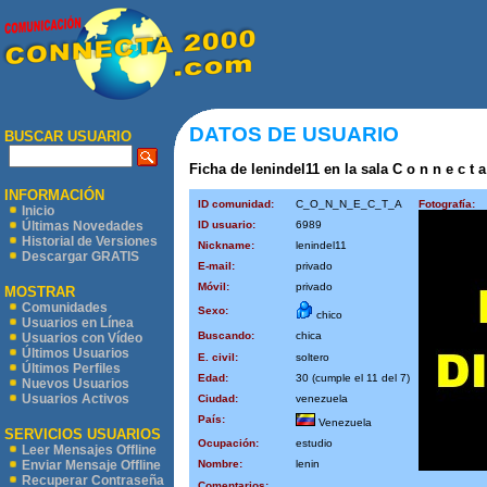
DATOS DE USUARIO
BUSCAR USUARIO
Ficha de lenindel11 en la sala C o n n e c t a
INFORMACIÓN
ID comunidad:
C_O_N_N_E_C_T_A
Fotografía:
Inicio
ID usuario:
6989
Últimas Novedades
Historial de Versiones
Nickname:
lenindel11
Descargar GRATIS
E-mail:
privado
Móvil:
privado
MOSTRAR
Comunidades
Sexo:
chico
Usuarios en Línea
Buscando:
chica
Usuarios con Vídeo
Últimos Usuarios
E. civil:
soltero
Últimos Perfiles
Edad:
30 (cumple el 11 del 7)
Nuevos Usuarios
Usuarios Activos
Ciudad:
venezuela
País:
Venezuela
SERVICIOS USUARIOS
Ocupación:
estudio
Leer Mensajes Offline
Nombre:
lenin
Enviar Mensaje Offline
Recuperar Contraseña
Comentarios: